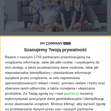
PRAWO I PODATKI
Masz biznes i czwórkę dzieci? Na
Szanujemy Twoją prywatność
Polskim Ładzie zyskasz ćwierć
Razem z naszymi 1733 partnerami przechowujemy na
miliona kwoty wolnej od podatku
urządzeniu informacje, takie jak pliki cookie, i uzyskujemy do
Piotr Juszczyk, doradca podatkowy w inFakt
14.12.2021
nich dostęp, a także przetwarzamy dane osobowe, takie jak
niepowtarzalne identyfikatory i standardowe informacje
wysyłane przez urządzenie, w celu zapewniania
spersonalizowanych reklam i treści, pomiaru reklam i treści oraz
zbierania opinii odbiorców, a także rozwijania i ulepszania
NAJNOWSZE
produktów.
Za Twoją zgodą my i nasi
partnerzy
możemy
wykorzystywać precyzyjne dane geolokalizacyjne i identyfikację
przez skanowanie urządzeń. Możesz kliknąć, aby wyrazić zgodę
AKTUALNOŚCI
na przetwarzanie danych przez nas i naszych partnerów
AI stworzyła wirusy, które nie