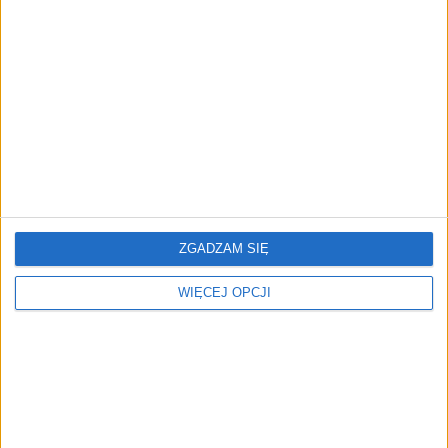
Prawie 62 mld zł na inwestycje
przedsiębiorstw z leasingiem
NOWE TECHNOLOGIE
Rynek aplikacji fitness zapomniał o
trenerach. Polski startup
TrainMaster.pro buduje dla nich
cyfrowe zaplecze do prowadzenia
biznesu
ZGADZAM SIĘ
WIĘCEJ OPCJI
REKLAMA