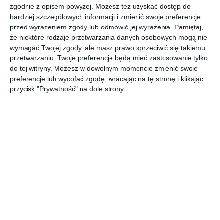
zgodnie z opisem powyżej. Możesz też uzyskać dostęp do
istnieją w naturze. 16 z nich zaczęło
bardziej szczegółowych informacji i zmienić swoje preferencje
się namnażać
przed wyrażeniem zgody lub odmówić jej wyrażenia.
Pamiętaj,
że niektóre rodzaje przetwarzania danych osobowych mogą nie
AKTUALNOŚCI
wymagać Twojej zgody, ale masz prawo sprzeciwić się takiemu
ByteDance idzie po AI numer
przetwarzaniu. Twoje preferencje będą mieć zastosowanie tylko
jeden. Właściciel TikToka trenuje
do tej witryny. Możesz w dowolnym momencie zmienić swoje
model o nawet 10 bln parametrów
preferencje lub wycofać zgodę, wracając na tę stronę i klikając
przycisk "Prywatność" na dole strony.
AKTUALNOŚCI
„Nie rób tego!”. Co dziesiąty polski
przedsiębiorca szczerze odradza
pójście na swoje
AKTUALNOŚCI
Klaavi, czyli wyjątkowa klawiatura
ekranowa. Nowy projekt byłego
wiceministra
STARTUPY
Od pomysłu do gotowej strony