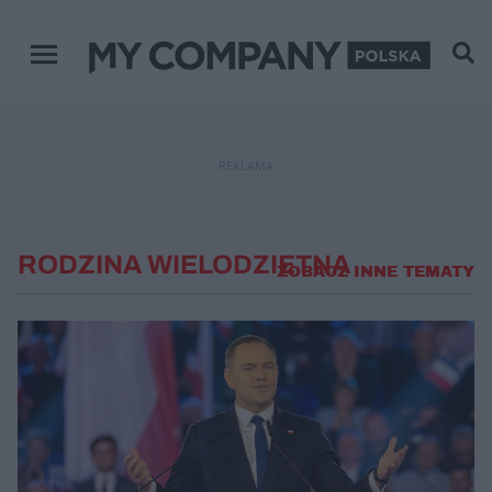
Menu główne
REKLAMA
RODZINA WIELODZIETNA
ZOBACZ INNE TEMATY