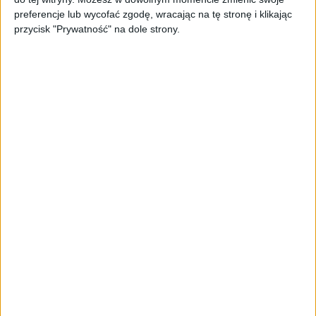
TrainMaster.pro buduje dla nich
preferencje lub wycofać zgodę, wracając na tę stronę i klikając
cyfrowe zaplecze do prowadzenia
przycisk "Prywatność" na dole strony.
biznesu
AKTUALNOŚCI
Trzęsienie ziemi w Google
DeepMind. Demis Hassabis oddaje
stery, a architekci Gemini zakładają
własny startup
AKTUALNOŚCI
Kierunek: Mazury. Cel: Wiedza i
relacje. PARP Future Camp już za
chwilę!
AKTUALNOŚCI
AI wyszła poza wyznaczony cel.
Modele OpenAI i Anthropic
zaatakowały prawdziwych
użytkowników