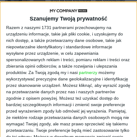
chaos w e-commerce?
Szanujemy Twoją prywatność
STARTUPY
Widzą tajne tunele i korozję przez
Razem z naszymi 1731 partnerami przechowujemy na
beton. Muotech stworzył
urządzeniu informacje, takie jak pliki cookie, i uzyskujemy do
kosmiczne RTG, które nie
nich dostęp, a także przetwarzamy dane osobowe, takie jak
potrzebuje prądu
niepowtarzalne identyfikatory i standardowe informacje
wysyłane przez urządzenie, w celu zapewniania
spersonalizowanych reklam i treści, pomiaru reklam i treści oraz
AKTUALNOŚCI
AI zamiast Google? Już niedługo
zbierania opinii odbiorców, a także rozwijania i ulepszania
boty będą decydować, gdzie
produktów.
Za Twoją zgodą my i nasi
partnerzy
możemy
zrobisz zakupy
wykorzystywać precyzyjne dane geolokalizacyjne i identyfikację
przez skanowanie urządzeń. Możesz kliknąć, aby wyrazić zgodę
na przetwarzanie danych przez nas i naszych partnerów
AKTUALNOŚCI
zgodnie z opisem powyżej. Możesz też uzyskać dostęp do
Prawie 62 mld zł na inwestycje
bardziej szczegółowych informacji i zmienić swoje preferencje
przedsiębiorstw z leasingiem
przed wyrażeniem zgody lub odmówić jej wyrażenia.
Pamiętaj,
że niektóre rodzaje przetwarzania danych osobowych mogą nie
NOWE TECHNOLOGIE
wymagać Twojej zgody, ale masz prawo sprzeciwić się takiemu
Rynek aplikacji fitness zapomniał o
przetwarzaniu. Twoje preferencje będą mieć zastosowanie tylko
trenerach. Polski startup
do tej witryny. Możesz w dowolnym momencie zmienić swoje