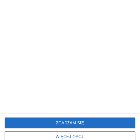
FAJRANT
"Efekt 1670" - jak serial rozpalił
miłość Polaków do sarmatów?
AKTUALNOŚCI
ICEYE pierwszą spółką wspartą
przez fundusz Scaleup Europe
Komisji Europejskiej
REKLAMA
ZGADZAM SIĘ
WIĘCEJ OPCJI