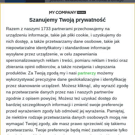
model o nawet 10 bln parametrów
Szanujemy Twoją prywatność
AKTUALNOŚCI
„Nie rób tego!”. Co dziesiąty polski
Razem z naszymi 1733 partnerami przechowujemy na
przedsiębiorca szczerze odradza
urządzeniu informacje, takie jak pliki cookie, i uzyskujemy do
pójście na swoje
nich dostęp, a także przetwarzamy dane osobowe, takie jak
niepowtarzalne identyfikatory i standardowe informacje
AKTUALNOŚCI
wysyłane przez urządzenie, w celu zapewniania
Klaavi, czyli wyjątkowa klawiatura
spersonalizowanych reklam i treści, pomiaru reklam i treści oraz
ekranowa. Nowy projekt byłego
zbierania opinii odbiorców, a także rozwijania i ulepszania
wiceministra
produktów.
Za Twoją zgodą my i nasi
partnerzy
możemy
wykorzystywać precyzyjne dane geolokalizacyjne i identyfikację
przez skanowanie urządzeń. Możesz kliknąć, aby wyrazić zgodę
STARTUPY
Od pomysłu do gotowej strony
na przetwarzanie danych przez nas i naszych partnerów
sprzedażowej w pięć minut. Rusza
zgodnie z opisem powyżej. Możesz też uzyskać dostęp do
PAGEnza – polski kreator landing
bardziej szczegółowych informacji i zmienić swoje preferencje
page’y oparty na AI
przed wyrażeniem zgody lub odmówić jej wyrażenia.
Pamiętaj,
że niektóre rodzaje przetwarzania danych osobowych mogą nie
wymagać Twojej zgody, ale masz prawo sprzeciwić się takiemu
AKTUALNOŚCI
przetwarzaniu. Twoje preferencje będą mieć zastosowanie tylko
Spójna komunikacja po zakupie i