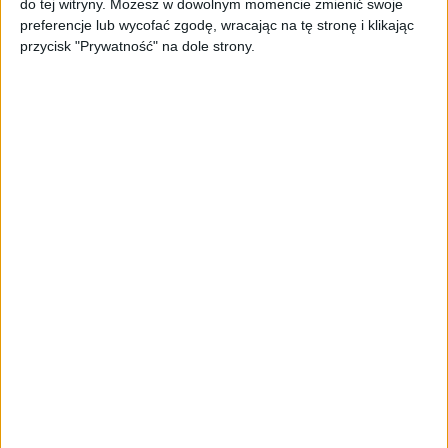
do tej witryny. Możesz w dowolnym momencie zmienić swoje
oferta dla biznesu – jak okiełznać
preferencje lub wycofać zgodę, wracając na tę stronę i klikając
chaos w e-commerce?
przycisk "Prywatność" na dole strony.
STARTUPY
Widzą tajne tunele i korozję przez
beton. Muotech stworzył
kosmiczne RTG, które nie
potrzebuje prądu
AKTUALNOŚCI
AI zamiast Google? Już niedługo
boty będą decydować, gdzie
zrobisz zakupy
AKTUALNOŚCI
Prawie 62 mld zł na inwestycje
przedsiębiorstw z leasingiem
NOWE TECHNOLOGIE
Rynek aplikacji fitness zapomniał o
trenerach. Polski startup