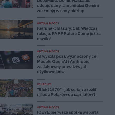
DeepMind. Demis Hassabis
oddaje stery, a architekci Gemini
zakładają własny startup
AKTUALNOŚCI
Kierunek: Mazury. Cel: Wiedza i
relacje. PARP Future Camp już za
chwilę!
AKTUALNOŚCI
AI wyszła poza wyznaczony cel.
Modele OpenAI i Anthropic
zaatakowały prawdziwych
użytkowników
FAJRANT
"Efekt 1670" - jak serial rozpalił
miłość Polaków do sarmatów?
AKTUALNOŚCI
ICEYE pierwszą spółką wspartą