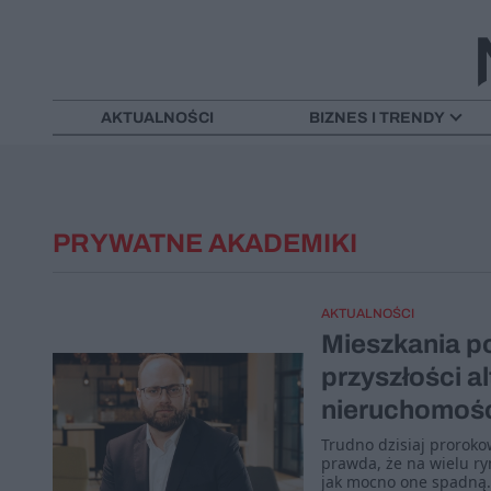
AKTUALNOŚCI
BIZNES I TRENDY
PRYWATNE AKADEMIKI
AKTUALNOŚCI
Mieszkania p
przyszłości a
nieruchomoś
Trudno dzisiaj prorokow
prawda, że na wielu ry
jak mocno one spadną.