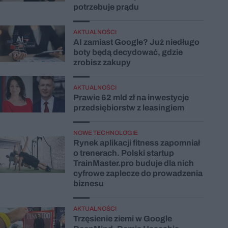
potrzebuje prądu
AKTUALNOŚCI
AI zamiast Google? Już niedługo
boty będą decydować, gdzie
zrobisz zakupy
AKTUALNOŚCI
Prawie 62 mld zł na inwestycje
przedsiębiorstw z leasingiem
NOWE TECHNOLOGIE
Rynek aplikacji fitness zapomniał
o trenerach. Polski startup
TrainMaster.pro buduje dla nich
cyfrowe zaplecze do prowadzenia
biznesu
AKTUALNOŚCI
Trzęsienie ziemi w Google