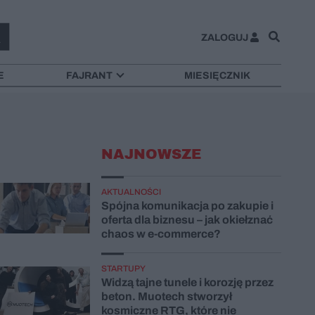
ZALOGUJ
E
FAJRANT
MIESIĘCZNIK
NAJNOWSZE
AKTUALNOŚCI
Spójna komunikacja po zakupie i
oferta dla biznesu – jak okiełznać
chaos w e-commerce?
STARTUPY
Widzą tajne tunele i korozję przez
beton. Muotech stworzył
kosmiczne RTG, które nie