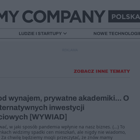
LUDZIE I STARTUPY
NOWE TECHNOLOGI
REKLAMA
ZOBACZ INNE TEMATY
od wynajem, prywatne akademiki... O
lternatywnych inwestycji
ciowych [WYWIAD]
ać, w jaki sposób pandemia wpłynie na nasz biznes. (...) To
nkach widzimy spadki cen mieszkań, ale nigdy nie wiadomo,
 Za chwilę będziemy mogli przeczytać, że znów mamy