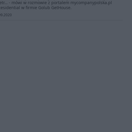
etr… - mówi w rozmowie z portalem mycompanypolska.pl
Residential w firmie Golub GetHouse.
09.2020