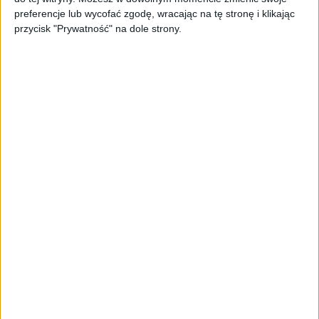
PAGEnza – polski kreator landing
preferencje lub wycofać zgodę, wracając na tę stronę i klikając
page’y oparty na AI
przycisk "Prywatność" na dole strony.
AKTUALNOŚCI
Spójna komunikacja po zakupie i
oferta dla biznesu – jak okiełznać
chaos w e-commerce?
STARTUPY
Widzą tajne tunele i korozję przez
beton. Muotech stworzył
kosmiczne RTG, które nie
potrzebuje prądu
AKTUALNOŚCI
AI zamiast Google? Już niedługo
boty będą decydować, gdzie
zrobisz zakupy
AKTUALNOŚCI
Prawie 62 mld zł na inwestycje