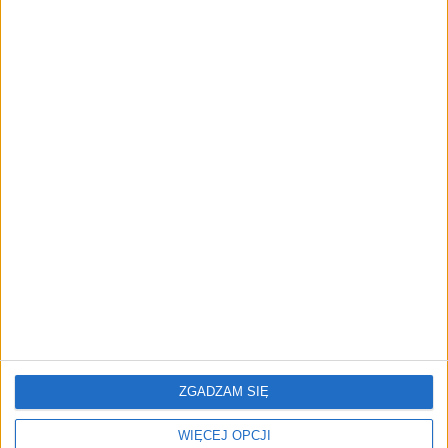
przedsiębiorstw z leasingiem
NOWE TECHNOLOGIE
Rynek aplikacji fitness zapomniał o
trenerach. Polski startup
TrainMaster.pro buduje dla nich
cyfrowe zaplecze do prowadzenia
biznesu
REKLAMA
ZGADZAM SIĘ
WIĘCEJ OPCJI