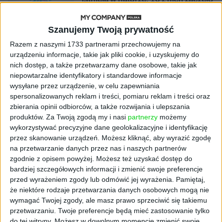
się namnażać
Szanujemy Twoją prywatność
AKTUALNOŚCI
ByteDance idzie po AI numer
Razem z naszymi 1733 partnerami przechowujemy na
jeden. Właściciel TikToka trenuje
urządzeniu informacje, takie jak pliki cookie, i uzyskujemy do
model o nawet 10 bln parametrów
nich dostęp, a także przetwarzamy dane osobowe, takie jak
niepowtarzalne identyfikatory i standardowe informacje
wysyłane przez urządzenie, w celu zapewniania
AKTUALNOŚCI
spersonalizowanych reklam i treści, pomiaru reklam i treści oraz
„Nie rób tego!”. Co dziesiąty polski
zbierania opinii odbiorców, a także rozwijania i ulepszania
przedsiębiorca szczerze odradza
pójście na swoje
produktów.
Za Twoją zgodą my i nasi
partnerzy
możemy
wykorzystywać precyzyjne dane geolokalizacyjne i identyfikację
przez skanowanie urządzeń. Możesz kliknąć, aby wyrazić zgodę
AKTUALNOŚCI
na przetwarzanie danych przez nas i naszych partnerów
Klaavi, czyli wyjątkowa klawiatura
zgodnie z opisem powyżej. Możesz też uzyskać dostęp do
ekranowa. Nowy projekt byłego
bardziej szczegółowych informacji i zmienić swoje preferencje
wiceministra
przed wyrażeniem zgody lub odmówić jej wyrażenia.
Pamiętaj,
że niektóre rodzaje przetwarzania danych osobowych mogą nie
STARTUPY
wymagać Twojej zgody, ale masz prawo sprzeciwić się takiemu
Od pomysłu do gotowej strony
przetwarzaniu. Twoje preferencje będą mieć zastosowanie tylko
sprzedażowej w pięć minut. Rusza
do tej witryny. Możesz w dowolnym momencie zmienić swoje