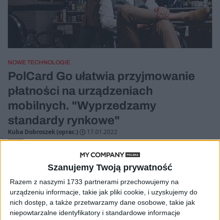
NOWE TECHNOLOGIE
PolCard Go ułatwia przyjmowanie
płatności na urządzeniach
mobilnych. "Wyprzedzamy
standardy rynkowe"
Kuba Dobroszek (oprac.)
17.01.2022
Szanujemy Twoją prywatność
Razem z naszymi 1733 partnerami przechowujemy na
urządzeniu informacje, takie jak pliki cookie, i uzyskujemy do
nich dostęp, a także przetwarzamy dane osobowe, takie jak
niepowtarzalne identyfikatory i standardowe informacje