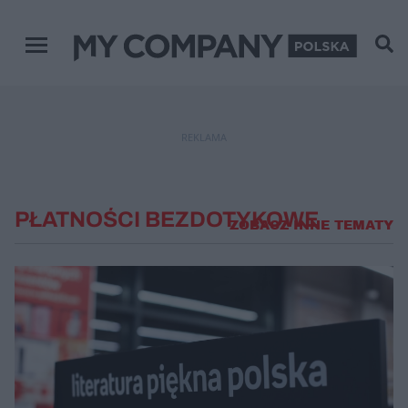
Menu główne
REKLAMA
PŁATNOŚCI BEZDOTYKOWE
ZOBACZ INNE TEMATY