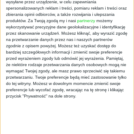
wysyłane przez urządzenie, w celu zapewniania
spersonalizowanych reklam i treści, pomiaru reklam i treści oraz
zbierania opinii odbiorców, a także rozwijania i ulepszania
produktów.
Za Twoją zgodą my i nasi
partnerzy
możemy
wykorzystywać precyzyjne dane geolokalizacyjne i identyfikację
przez skanowanie urządzeń. Możesz kliknąć, aby wyrazić zgodę
na przetwarzanie danych przez nas i naszych partnerów
zgodnie z opisem powyżej. Możesz też uzyskać dostęp do
bardziej szczegółowych informacji i zmienić swoje preferencje
AKTUALNOŚCI
przed wyrażeniem zgody lub odmówić jej wyrażenia.
Pamiętaj,
Częstsze płatności bezdotykowe,
że niektóre rodzaje przetwarzania danych osobowych mogą nie
więcej programów lojalnościowych.
wymagać Twojej zgody, ale masz prawo sprzeciwić się takiemu
przetwarzaniu. Twoje preferencje będą mieć zastosowanie tylko
Trendy płatnicze w 2021 roku
do tej witryny. Możesz w dowolnym momencie zmienić swoje
Kuba Dobroszek (oprac.)
08.01.2021
preferencje lub wycofać zgodę, wracając na tę stronę i klikając
przycisk "Prywatność" na dole strony.
NAJNOWSZE