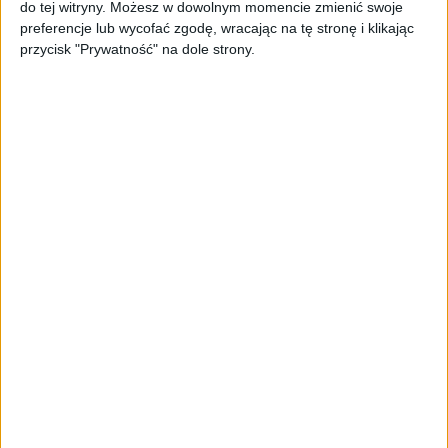
do tej witryny. Możesz w dowolnym momencie zmienić swoje
sprzedażowej w pięć minut. Rusza
preferencje lub wycofać zgodę, wracając na tę stronę i klikając
PAGEnza – polski kreator landing
przycisk "Prywatność" na dole strony.
page’y oparty na AI
AKTUALNOŚCI
Spójna komunikacja po zakupie i
oferta dla biznesu – jak okiełznać
chaos w e-commerce?
STARTUPY
Widzą tajne tunele i korozję przez
beton. Muotech stworzył
kosmiczne RTG, które nie
potrzebuje prądu
AKTUALNOŚCI
AI zamiast Google? Już niedługo
boty będą decydować, gdzie
zrobisz zakupy