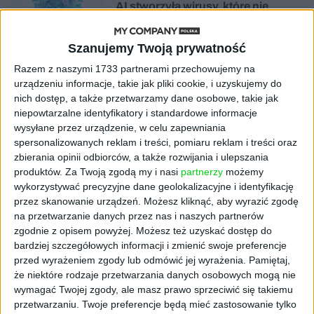
AI stworzyła wirusy, które nie
istnieją w naturze. 16 z nich zaczęło
się namnażać
Szanujemy Twoją prywatność
Razem z naszymi 1733 partnerami przechowujemy na
AKTUALNOŚCI
ByteDance idzie po AI numer
urządzeniu informacje, takie jak pliki cookie, i uzyskujemy do
jeden. Właściciel TikToka trenuje
nich dostęp, a także przetwarzamy dane osobowe, takie jak
model o nawet 10 bln parametrów
niepowtarzalne identyfikatory i standardowe informacje
wysyłane przez urządzenie, w celu zapewniania
spersonalizowanych reklam i treści, pomiaru reklam i treści oraz
AKTUALNOŚCI
zbierania opinii odbiorców, a także rozwijania i ulepszania
„Nie rób tego!”. Co dziesiąty polski
produktów.
Za Twoją zgodą my i nasi
partnerzy
możemy
przedsiębiorca szczerze odradza
pójście na swoje
wykorzystywać precyzyjne dane geolokalizacyjne i identyfikację
przez skanowanie urządzeń. Możesz kliknąć, aby wyrazić zgodę
na przetwarzanie danych przez nas i naszych partnerów
AKTUALNOŚCI
zgodnie z opisem powyżej. Możesz też uzyskać dostęp do
Klaavi, czyli wyjątkowa klawiatura
bardziej szczegółowych informacji i zmienić swoje preferencje
ekranowa. Nowy projekt byłego
przed wyrażeniem zgody lub odmówić jej wyrażenia.
Pamiętaj,
wiceministra
że niektóre rodzaje przetwarzania danych osobowych mogą nie
wymagać Twojej zgody, ale masz prawo sprzeciwić się takiemu
STARTUPY
przetwarzaniu. Twoje preferencje będą mieć zastosowanie tylko
Od pomysłu do gotowej strony