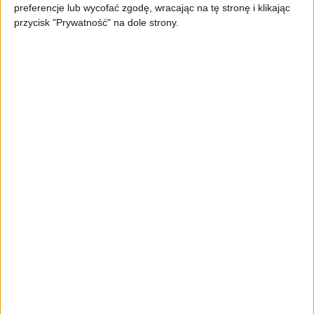
preferencje lub wycofać zgodę, wracając na tę stronę i klikając
zaatakowały prawdziwych
przycisk "Prywatność" na dole strony.
użytkowników
FAJRANT
"Efekt 1670" - jak serial rozpalił
miłość Polaków do sarmatów?
AKTUALNOŚCI
ICEYE pierwszą spółką wspartą
przez fundusz Scaleup Europe
Komisji Europejskiej
AKTUALNOŚCI
2,4 biliona dolarów w pięć
miesięcy. Wielkie fuzje idą na
rekord, a Europa stała się liderem
zakupów
AKTUALNOŚCI
Superjacht, miliarder i 17,5 mln