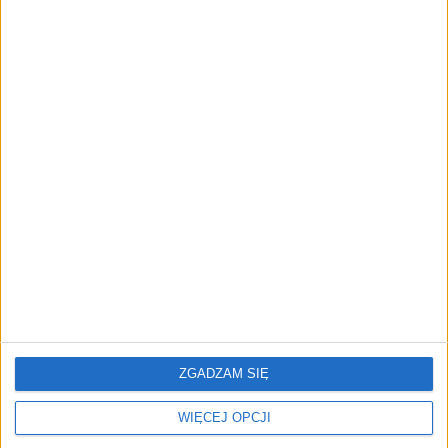
euro prowizji. Nik Storonsky
pozwany
AKTUALNOŚCI
Zapobieganie pożarom zaczyna się
już na etapie projektu. Jak
pomagają ubezpieczyciele?
REKLAMA
ZGADZAM SIĘ
WIĘCEJ OPCJI