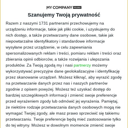
NOWE TECHNOLOGIE
Rynek aplikacji fitness zapomniał o
Szanujemy Twoją prywatność
trenerach. Polski startup
TrainMaster.pro buduje dla nich
Razem z naszymi 1731 partnerami przechowujemy na
cyfrowe zaplecze do prowadzenia
urządzeniu informacje, takie jak pliki cookie, i uzyskujemy do
biznesu
nich dostęp, a także przetwarzamy dane osobowe, takie jak
niepowtarzalne identyfikatory i standardowe informacje
wysyłane przez urządzenie, w celu zapewniania
AKTUALNOŚCI
spersonalizowanych reklam i treści, pomiaru reklam i treści oraz
Trzęsienie ziemi w Google
zbierania opinii odbiorców, a także rozwijania i ulepszania
DeepMind. Demis Hassabis oddaje
stery, a architekci Gemini zakładają
produktów.
Za Twoją zgodą my i nasi
partnerzy
możemy
własny startup
wykorzystywać precyzyjne dane geolokalizacyjne i identyfikację
przez skanowanie urządzeń. Możesz kliknąć, aby wyrazić zgodę
na przetwarzanie danych przez nas i naszych partnerów
AKTUALNOŚCI
zgodnie z opisem powyżej. Możesz też uzyskać dostęp do
Kierunek: Mazury. Cel: Wiedza i
bardziej szczegółowych informacji i zmienić swoje preferencje
relacje. PARP Future Camp już za
przed wyrażeniem zgody lub odmówić jej wyrażenia.
Pamiętaj,
chwilę!
że niektóre rodzaje przetwarzania danych osobowych mogą nie
wymagać Twojej zgody, ale masz prawo sprzeciwić się takiemu
AKTUALNOŚCI
przetwarzaniu. Twoje preferencje będą mieć zastosowanie tylko
AI wyszła poza wyznaczony cel.
do tej witryny. Możesz w dowolnym momencie zmienić swoje
Modele OpenAI i Anthropic