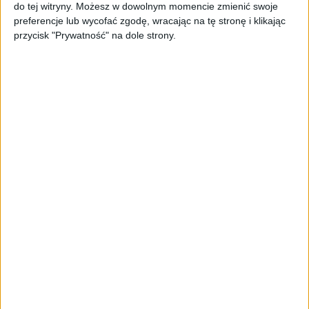
Od pomysłu do gotowej strony
do tej witryny. Możesz w dowolnym momencie zmienić swoje
sprzedażowej w pięć minut. Rusza
preferencje lub wycofać zgodę, wracając na tę stronę i klikając
PAGEnza – polski kreator landing
przycisk "Prywatność" na dole strony.
page’y oparty na AI
AKTUALNOŚCI
Spójna komunikacja po zakupie i
oferta dla biznesu – jak okiełznać
chaos w e-commerce?
STARTUPY
Widzą tajne tunele i korozję przez
beton. Muotech stworzył
kosmiczne RTG, które nie
potrzebuje prądu
AKTUALNOŚCI
AI zamiast Google? Już niedługo
boty będą decydować, gdzie
zrobisz zakupy