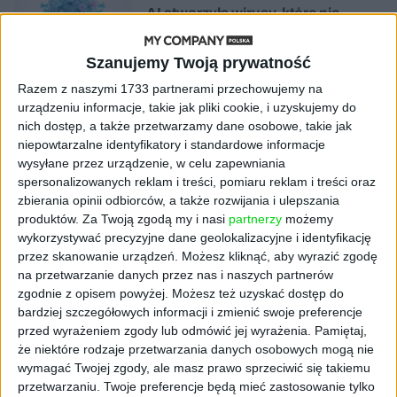
AI stworzyła wirusy, które nie
istnieją w naturze. 16 z nich zaczęło
się namnażać
Szanujemy Twoją prywatność
Razem z naszymi 1733 partnerami przechowujemy na
AKTUALNOŚCI
urządzeniu informacje, takie jak pliki cookie, i uzyskujemy do
ByteDance idzie po AI numer
nich dostęp, a także przetwarzamy dane osobowe, takie jak
jeden. Właściciel TikToka trenuje
model o nawet 10 bln parametrów
niepowtarzalne identyfikatory i standardowe informacje
wysyłane przez urządzenie, w celu zapewniania
spersonalizowanych reklam i treści, pomiaru reklam i treści oraz
AKTUALNOŚCI
zbierania opinii odbiorców, a także rozwijania i ulepszania
„Nie rób tego!”. Co dziesiąty polski
produktów.
Za Twoją zgodą my i nasi
partnerzy
możemy
przedsiębiorca szczerze odradza
wykorzystywać precyzyjne dane geolokalizacyjne i identyfikację
pójście na swoje
przez skanowanie urządzeń. Możesz kliknąć, aby wyrazić zgodę
na przetwarzanie danych przez nas i naszych partnerów
AKTUALNOŚCI
zgodnie z opisem powyżej. Możesz też uzyskać dostęp do
Klaavi, czyli wyjątkowa klawiatura
bardziej szczegółowych informacji i zmienić swoje preferencje
ekranowa. Nowy projekt byłego
przed wyrażeniem zgody lub odmówić jej wyrażenia.
Pamiętaj,
wiceministra
że niektóre rodzaje przetwarzania danych osobowych mogą nie
wymagać Twojej zgody, ale masz prawo sprzeciwić się takiemu
STARTUPY
przetwarzaniu. Twoje preferencje będą mieć zastosowanie tylko