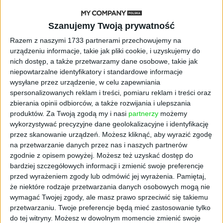
STARTUPY
Szanujemy Twoją prywatność
Widzą tajne tunele i korozję przez
beton. Muotech stworzył
Razem z naszymi 1733 partnerami przechowujemy na
kosmiczne RTG, które nie
urządzeniu informacje, takie jak pliki cookie, i uzyskujemy do
potrzebuje prądu
nich dostęp, a także przetwarzamy dane osobowe, takie jak
niepowtarzalne identyfikatory i standardowe informacje
wysyłane przez urządzenie, w celu zapewniania
AKTUALNOŚCI
AI zamiast Google? Już niedługo
spersonalizowanych reklam i treści, pomiaru reklam i treści oraz
boty będą decydować, gdzie
zbierania opinii odbiorców, a także rozwijania i ulepszania
zrobisz zakupy
produktów.
Za Twoją zgodą my i nasi
partnerzy
możemy
wykorzystywać precyzyjne dane geolokalizacyjne i identyfikację
przez skanowanie urządzeń. Możesz kliknąć, aby wyrazić zgodę
AKTUALNOŚCI
na przetwarzanie danych przez nas i naszych partnerów
Prawie 62 mld zł na inwestycje
zgodnie z opisem powyżej. Możesz też uzyskać dostęp do
przedsiębiorstw z leasingiem
bardziej szczegółowych informacji i zmienić swoje preferencje
przed wyrażeniem zgody lub odmówić jej wyrażenia.
Pamiętaj,
NOWE TECHNOLOGIE
że niektóre rodzaje przetwarzania danych osobowych mogą nie
Rynek aplikacji fitness zapomniał o
wymagać Twojej zgody, ale masz prawo sprzeciwić się takiemu
trenerach. Polski startup
przetwarzaniu. Twoje preferencje będą mieć zastosowanie tylko
TrainMaster.pro buduje dla nich
do tej witryny. Możesz w dowolnym momencie zmienić swoje
cyfrowe zaplecze do prowadzenia