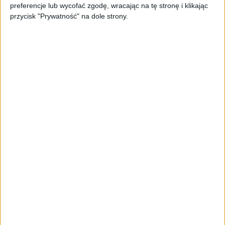
preferencje lub wycofać zgodę, wracając na tę stronę i klikając
biznesu
przycisk "Prywatność" na dole strony.
AKTUALNOŚCI
Trzęsienie ziemi w Google
DeepMind. Demis Hassabis oddaje
stery, a architekci Gemini zakładają
własny startup
AKTUALNOŚCI
Kierunek: Mazury. Cel: Wiedza i
relacje. PARP Future Camp już za
chwilę!
AKTUALNOŚCI
AI wyszła poza wyznaczony cel.
Modele OpenAI i Anthropic
zaatakowały prawdziwych
użytkowników
FAJRANT