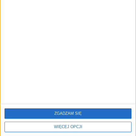
"Efekt 1670" - jak serial rozpalił
miłość Polaków do sarmatów?
AKTUALNOŚCI
ICEYE pierwszą spółką wspartą
przez fundusz Scaleup Europe
Komisji Europejskiej
REKLAMA
ZGADZAM SIĘ
WIĘCEJ OPCJI