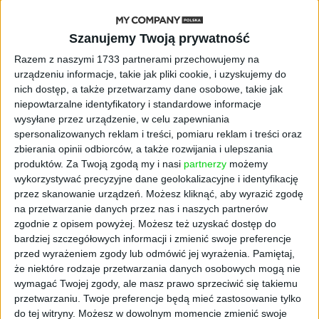
chaos w e-commerce?
Szanujemy Twoją prywatność
STARTUPY
Razem z naszymi 1733 partnerami przechowujemy na
Widzą tajne tunele i korozję przez
urządzeniu informacje, takie jak pliki cookie, i uzyskujemy do
beton. Muotech stworzył
nich dostęp, a także przetwarzamy dane osobowe, takie jak
kosmiczne RTG, które nie
niepowtarzalne identyfikatory i standardowe informacje
potrzebuje prądu
wysyłane przez urządzenie, w celu zapewniania
spersonalizowanych reklam i treści, pomiaru reklam i treści oraz
AKTUALNOŚCI
zbierania opinii odbiorców, a także rozwijania i ulepszania
AI zamiast Google? Już niedługo
produktów.
Za Twoją zgodą my i nasi
partnerzy
możemy
boty będą decydować, gdzie
wykorzystywać precyzyjne dane geolokalizacyjne i identyfikację
zrobisz zakupy
przez skanowanie urządzeń. Możesz kliknąć, aby wyrazić zgodę
na przetwarzanie danych przez nas i naszych partnerów
AKTUALNOŚCI
zgodnie z opisem powyżej. Możesz też uzyskać dostęp do
Prawie 62 mld zł na inwestycje
bardziej szczegółowych informacji i zmienić swoje preferencje
przedsiębiorstw z leasingiem
przed wyrażeniem zgody lub odmówić jej wyrażenia.
Pamiętaj,
że niektóre rodzaje przetwarzania danych osobowych mogą nie
NOWE TECHNOLOGIE
wymagać Twojej zgody, ale masz prawo sprzeciwić się takiemu
Rynek aplikacji fitness zapomniał o
przetwarzaniu. Twoje preferencje będą mieć zastosowanie tylko
trenerach. Polski startup
do tej witryny. Możesz w dowolnym momencie zmienić swoje