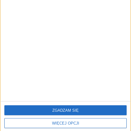
FAJRANT
"Efekt 1670" - jak serial rozpalił
miłość Polaków do sarmatów?
AKTUALNOŚCI
ICEYE pierwszą spółką wspartą
przez fundusz Scaleup Europe
Komisji Europejskiej
REKLAMA
ZGADZAM SIĘ
WIĘCEJ OPCJI