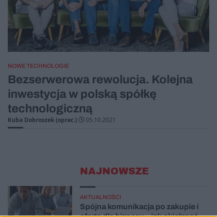
NOWE TECHNOLOGIE
Bezserwerowa rewolucja. Kolejna
inwestycja w polską spółkę
technologiczną
Kuba Dobroszek (oprac.)
05.10.2021
NAJNOWSZE
AKTUALNOŚCI
Spójna komunikacja po zakupie i
oferta dla biznesu – jak okiełznać