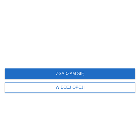
Od wirtualnej kawy do zaplecza dla
twórców. buycoffee.to nawiązuje
współpracę z JackSEO
AKTUALNOŚCI
Firmy wydają coraz więcej na AI w
sprzedaży. Dlaczego większość nie
widzi efektów?
ZGADZAM SIĘ
WIĘCEJ OPCJI
REKLAMA