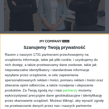
AKTUALNOŚCI
Bioinformatyczna spółka z Krakowa
Szanujemy Twoją prywatność
komercjalizuje swoją technologię w
Razem z naszymi 1731 partnerami przechowujemy na
Azji
urządzeniu informacje, takie jak pliki cookie, i uzyskujemy do
nich dostęp, a także przetwarzamy dane osobowe, takie jak
Kuba Dobroszek (oprac.)
15.03.2022
niepowtarzalne identyfikatory i standardowe informacje
wysyłane przez urządzenie, w celu zapewniania
spersonalizowanych reklam i treści, pomiaru reklam i treści oraz
zbierania opinii odbiorców, a także rozwijania i ulepszania
produktów.
Za Twoją zgodą my i nasi
partnerzy
możemy
NAJNOWSZE
wykorzystywać precyzyjne dane geolokalizacyjne i identyfikację
przez skanowanie urządzeń. Możesz kliknąć, aby wyrazić zgodę
AKTUALNOŚCI
na przetwarzanie danych przez nas i naszych partnerów
Trzęsienie ziemi w Google