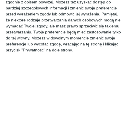
zgodnie z opisem powyżej. Możesz też uzyskać dostęp do
DeepMind. Demis Hassabis oddaje
bardziej szczegółowych informacji i zmienić swoje preferencje
stery, a architekci Gemini zakładają
przed wyrażeniem zgody lub odmówić jej wyrażenia.
Pamiętaj,
własny startup
że niektóre rodzaje przetwarzania danych osobowych mogą nie
wymagać Twojej zgody, ale masz prawo sprzeciwić się takiemu
AKTUALNOŚCI
przetwarzaniu. Twoje preferencje będą mieć zastosowanie tylko
Kierunek: Mazury. Cel: Wiedza i
do tej witryny. Możesz w dowolnym momencie zmienić swoje
relacje. PARP Future Camp już za
preferencje lub wycofać zgodę, wracając na tę stronę i klikając
chwilę!
przycisk "Prywatność" na dole strony.
AKTUALNOŚCI
AI wyszła poza wyznaczony cel.
Modele OpenAI i Anthropic
zaatakowały prawdziwych
użytkowników
FAJRANT
"Efekt 1670" - jak serial rozpalił
miłość Polaków do sarmatów?
AKTUALNOŚCI