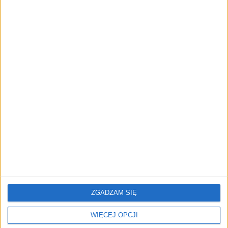
twórców. buycoffee.to nawiązuje
współpracę z JackSEO
AKTUALNOŚCI
Firmy wydają coraz więcej na AI w
sprzedaży. Dlaczego większość nie
widzi efektów?
REKLAMA
ZGADZAM SIĘ
WIĘCEJ OPCJI