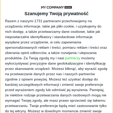
stery, a architekci Gemini zakładają
własny startup
Szanujemy Twoją prywatność
Razem z naszymi 1731 partnerami przechowujemy na
AKTUALNOŚCI
urządzeniu informacje, takie jak pliki cookie, i uzyskujemy do
Kierunek: Mazury. Cel: Wiedza i
nich dostęp, a także przetwarzamy dane osobowe, takie jak
relacje. PARP Future Camp już za
niepowtarzalne identyfikatory i standardowe informacje
chwilę!
wysyłane przez urządzenie, w celu zapewniania
spersonalizowanych reklam i treści, pomiaru reklam i treści oraz
AKTUALNOŚCI
zbierania opinii odbiorców, a także rozwijania i ulepszania
AI wyszła poza wyznaczony cel.
produktów.
Za Twoją zgodą my i nasi
partnerzy
możemy
Modele OpenAI i Anthropic
wykorzystywać precyzyjne dane geolokalizacyjne i identyfikację
zaatakowały prawdziwych
przez skanowanie urządzeń. Możesz kliknąć, aby wyrazić zgodę
użytkowników
na przetwarzanie danych przez nas i naszych partnerów
zgodnie z opisem powyżej. Możesz też uzyskać dostęp do
FAJRANT
bardziej szczegółowych informacji i zmienić swoje preferencje
"Efekt 1670" - jak serial rozpalił
przed wyrażeniem zgody lub odmówić jej wyrażenia.
Pamiętaj,
miłość Polaków do sarmatów?
że niektóre rodzaje przetwarzania danych osobowych mogą nie
wymagać Twojej zgody, ale masz prawo sprzeciwić się takiemu
AKTUALNOŚCI
przetwarzaniu. Twoje preferencje będą mieć zastosowanie tylko
ICEYE pierwszą spółką wspartą
do tej witryny. Możesz w dowolnym momencie zmienić swoje