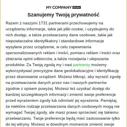
STARTUPY
Szanujemy Twoją prywatność
Widzą tajne tunele i korozję przez
beton. Muotech stworzył
Razem z naszymi 1731 partnerami przechowujemy na
kosmiczne RTG, które nie
urządzeniu informacje, takie jak pliki cookie, i uzyskujemy do
potrzebuje prądu
nich dostęp, a także przetwarzamy dane osobowe, takie jak
niepowtarzalne identyfikatory i standardowe informacje
wysyłane przez urządzenie, w celu zapewniania
AKTUALNOŚCI
AI zamiast Google? Już niedługo
spersonalizowanych reklam i treści, pomiaru reklam i treści oraz
boty będą decydować, gdzie
zbierania opinii odbiorców, a także rozwijania i ulepszania
zrobisz zakupy
produktów.
Za Twoją zgodą my i nasi
partnerzy
możemy
wykorzystywać precyzyjne dane geolokalizacyjne i identyfikację
przez skanowanie urządzeń. Możesz kliknąć, aby wyrazić zgodę
AKTUALNOŚCI
na przetwarzanie danych przez nas i naszych partnerów
Prawie 62 mld zł na inwestycje
zgodnie z opisem powyżej. Możesz też uzyskać dostęp do
przedsiębiorstw z leasingiem
bardziej szczegółowych informacji i zmienić swoje preferencje
przed wyrażeniem zgody lub odmówić jej wyrażenia.
Pamiętaj,
NOWE TECHNOLOGIE
że niektóre rodzaje przetwarzania danych osobowych mogą nie
Rynek aplikacji fitness zapomniał o
wymagać Twojej zgody, ale masz prawo sprzeciwić się takiemu
trenerach. Polski startup
przetwarzaniu. Twoje preferencje będą mieć zastosowanie tylko
TrainMaster.pro buduje dla nich
do tej witryny. Możesz w dowolnym momencie zmienić swoje
cyfrowe zaplecze do prowadzenia