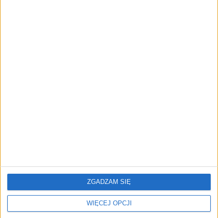
"Efekt 1670" - jak serial rozpalił
miłość Polaków do sarmatów?
AKTUALNOŚCI
ICEYE pierwszą spółką wspartą
przez fundusz Scaleup Europe
Komisji Europejskiej
REKLAMA
ZGADZAM SIĘ
WIĘCEJ OPCJI