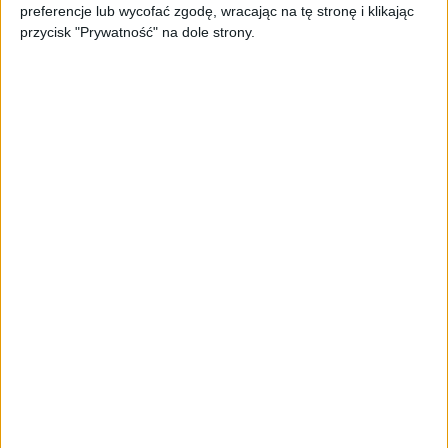
preferencje lub wycofać zgodę, wracając na tę stronę i klikając
biznesu
przycisk "Prywatność" na dole strony.
AKTUALNOŚCI
Trzęsienie ziemi w Google
DeepMind. Demis Hassabis oddaje
stery, a architekci Gemini zakładają
własny startup
AKTUALNOŚCI
Kierunek: Mazury. Cel: Wiedza i
relacje. PARP Future Camp już za
chwilę!
AKTUALNOŚCI
AI wyszła poza wyznaczony cel.
Modele OpenAI i Anthropic
zaatakowały prawdziwych
użytkowników
FAJRANT