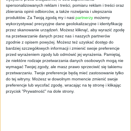
spersonalizowanych reklam i treści, pomiaru reklam i treści oraz
zbierania opinii odbiorców, a także rozwijania i ulepszania
produktów.
Za Twoją zgodą my i nasi
partnerzy
możemy
wykorzystywać precyzyjne dane geolokalizacyjne i identyfikację
przez skanowanie urządzeń. Możesz kliknąć, aby wyrazić zgodę
na przetwarzanie danych przez nas i naszych partnerów
zgodnie z opisem powyżej. Możesz też uzyskać dostęp do
AKTUALNOŚCI
bardziej szczegółowych informacji i zmienić swoje preferencje
Rekordowy indeks niepokoju
przed wyrażeniem zgody lub odmówić jej wyrażenia.
Pamiętaj,
Polaków. Mocne uderzenie w
że niektóre rodzaje przetwarzania danych osobowych mogą nie
wymagać Twojej zgody, ale masz prawo sprzeciwić się takiemu
konsumpcję [RAPORT]
przetwarzaniu. Twoje preferencje będą mieć zastosowanie tylko
Cezary Szczepański (oprac.)
17.11.2020
do tej witryny. Możesz w dowolnym momencie zmienić swoje
preferencje lub wycofać zgodę, wracając na tę stronę i klikając
przycisk "Prywatność" na dole strony.
NAJNOWSZE
STARTUPY
Od pomysłu do gotowej strony