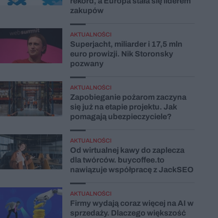
rekord, a Europa stała się liderem
zakupów
AKTUALNOŚCI
Superjacht, miliarder i 17,5 mln
euro prowizji. Nik Storonsky
pozwany
AKTUALNOŚCI
Zapobieganie pożarom zaczyna
się już na etapie projektu. Jak
pomagają ubezpieczyciele?
AKTUALNOŚCI
Od wirtualnej kawy do zaplecza
dla twórców. buycoffee.to
nawiązuje współpracę z JackSEO
AKTUALNOŚCI
Firmy wydają coraz więcej na AI w
sprzedaży. Dlaczego większość