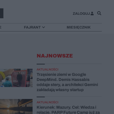
ZALOGUJ
E
FAJRANT
MIESIĘCZNIK
NAJNOWSZE
AKTUALNOŚCI
Trzęsienie ziemi w Google
DeepMind. Demis Hassabis
oddaje stery, a architekci Gemini
zakładają własny startup
AKTUALNOŚCI
Kierunek: Mazury. Cel: Wiedza i
relacje. PARP Future Camp już za