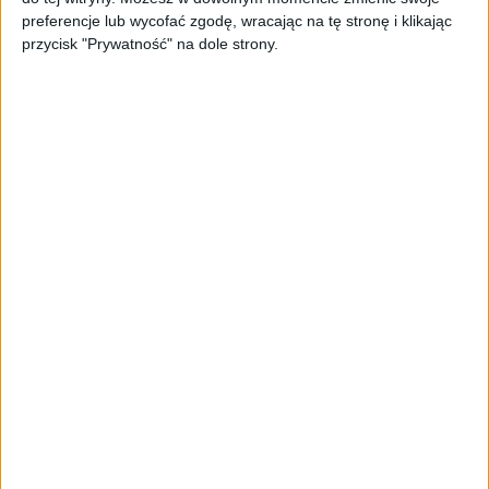
PAGEnza – polski kreator landing
preferencje lub wycofać zgodę, wracając na tę stronę i klikając
page’y oparty na AI
przycisk "Prywatność" na dole strony.
AKTUALNOŚCI
Spójna komunikacja po zakupie i
oferta dla biznesu – jak okiełznać
chaos w e-commerce?
STARTUPY
Widzą tajne tunele i korozję przez
beton. Muotech stworzył
kosmiczne RTG, które nie
potrzebuje prądu
AKTUALNOŚCI
AI zamiast Google? Już niedługo
boty będą decydować, gdzie
zrobisz zakupy
AKTUALNOŚCI
Prawie 62 mld zł na inwestycje