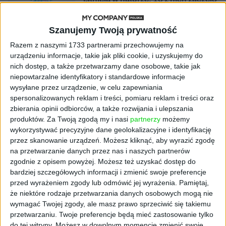
się namnażać
Szanujemy Twoją prywatność
AKTUALNOŚCI
ByteDance idzie po AI numer
Razem z naszymi 1733 partnerami przechowujemy na
jeden. Właściciel TikToka trenuje
urządzeniu informacje, takie jak pliki cookie, i uzyskujemy do
model o nawet 10 bln parametrów
nich dostęp, a także przetwarzamy dane osobowe, takie jak
niepowtarzalne identyfikatory i standardowe informacje
wysyłane przez urządzenie, w celu zapewniania
AKTUALNOŚCI
spersonalizowanych reklam i treści, pomiaru reklam i treści oraz
„Nie rób tego!”. Co dziesiąty polski
zbierania opinii odbiorców, a także rozwijania i ulepszania
przedsiębiorca szczerze odradza
pójście na swoje
produktów.
Za Twoją zgodą my i nasi
partnerzy
możemy
wykorzystywać precyzyjne dane geolokalizacyjne i identyfikację
przez skanowanie urządzeń. Możesz kliknąć, aby wyrazić zgodę
AKTUALNOŚCI
na przetwarzanie danych przez nas i naszych partnerów
Klaavi, czyli wyjątkowa klawiatura
zgodnie z opisem powyżej. Możesz też uzyskać dostęp do
ekranowa. Nowy projekt byłego
bardziej szczegółowych informacji i zmienić swoje preferencje
wiceministra
przed wyrażeniem zgody lub odmówić jej wyrażenia.
Pamiętaj,
że niektóre rodzaje przetwarzania danych osobowych mogą nie
STARTUPY
wymagać Twojej zgody, ale masz prawo sprzeciwić się takiemu
Od pomysłu do gotowej strony
przetwarzaniu. Twoje preferencje będą mieć zastosowanie tylko
sprzedażowej w pięć minut. Rusza
do tej witryny. Możesz w dowolnym momencie zmienić swoje