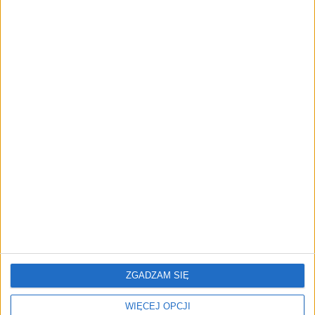
przedsiębiorstw z leasingiem
NOWE TECHNOLOGIE
Rynek aplikacji fitness zapomniał o
trenerach. Polski startup
TrainMaster.pro buduje dla nich
cyfrowe zaplecze do prowadzenia
biznesu
REKLAMA
ZGADZAM SIĘ
WIĘCEJ OPCJI