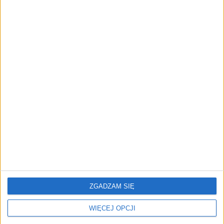
NOWE TECHNOLOGIE
Rynek aplikacji fitness zapomniał o
trenerach. Polski startup
TrainMaster.pro buduje dla nich
cyfrowe zaplecze do prowadzenia
biznesu
REKLAMA
ZGADZAM SIĘ
WIĘCEJ OPCJI