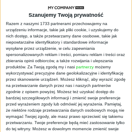
AKTUALNOŚCI
Szanujemy Twoją prywatność
ByteDance idzie po AI numer
jeden. Właściciel TikToka trenuje
Razem z naszymi 1733 partnerami przechowujemy na
model o nawet 10 bln parametrów
urządzeniu informacje, takie jak pliki cookie, i uzyskujemy do
nich dostęp, a także przetwarzamy dane osobowe, takie jak
niepowtarzalne identyfikatory i standardowe informacje
AKTUALNOŚCI
wysyłane przez urządzenie, w celu zapewniania
„Nie rób tego!”. Co dziesiąty polski
spersonalizowanych reklam i treści, pomiaru reklam i treści oraz
przedsiębiorca szczerze odradza
pójście na swoje
zbierania opinii odbiorców, a także rozwijania i ulepszania
produktów.
Za Twoją zgodą my i nasi
partnerzy
możemy
wykorzystywać precyzyjne dane geolokalizacyjne i identyfikację
AKTUALNOŚCI
przez skanowanie urządzeń. Możesz kliknąć, aby wyrazić zgodę
Klaavi, czyli wyjątkowa klawiatura
na przetwarzanie danych przez nas i naszych partnerów
ekranowa. Nowy projekt byłego
zgodnie z opisem powyżej. Możesz też uzyskać dostęp do
wiceministra
bardziej szczegółowych informacji i zmienić swoje preferencje
przed wyrażeniem zgody lub odmówić jej wyrażenia.
Pamiętaj,
STARTUPY
że niektóre rodzaje przetwarzania danych osobowych mogą nie
Od pomysłu do gotowej strony
wymagać Twojej zgody, ale masz prawo sprzeciwić się takiemu
sprzedażowej w pięć minut. Rusza
przetwarzaniu. Twoje preferencje będą mieć zastosowanie tylko
PAGEnza – polski kreator landing
do tej witryny. Możesz w dowolnym momencie zmienić swoje
page’y oparty na AI