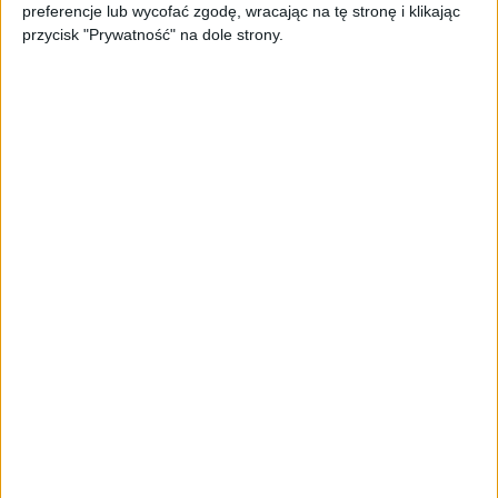
preferencje lub wycofać zgodę, wracając na tę stronę i klikając
przycisk "Prywatność" na dole strony.
AKTUALNOŚCI
Spójna komunikacja po zakupie i
oferta dla biznesu – jak okiełznać
chaos w e-commerce?
STARTUPY
Widzą tajne tunele i korozję przez
beton. Muotech stworzył
kosmiczne RTG, które nie
potrzebuje prądu
AKTUALNOŚCI
AI zamiast Google? Już niedługo
boty będą decydować, gdzie
zrobisz zakupy
AKTUALNOŚCI
Prawie 62 mld zł na inwestycje
przedsiębiorstw z leasingiem