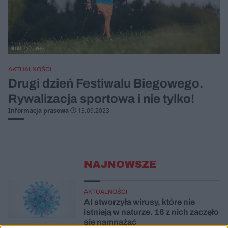
AKTUALNOŚCI
Drugi dzień Festiwalu Biegowego.
Rywalizacja sportowa i nie tylko!
Informacja prasowa
13.09.2023
NAJNOWSZE
AKTUALNOŚCI
AI stworzyła wirusy, które nie
istnieją w naturze. 16 z nich zaczęło
się namnażać