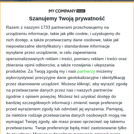
AI stworzyła wirusy, które nie
istnieją w naturze. 16 z nich zaczęło
się namnażać
Szanujemy Twoją prywatność
Razem z naszymi 1733 partnerami przechowujemy na
AKTUALNOŚCI
urządzeniu informacje, takie jak pliki cookie, i uzyskujemy do
ByteDance idzie po AI numer
nich dostęp, a także przetwarzamy dane osobowe, takie jak
jeden. Właściciel TikToka trenuje
niepowtarzalne identyfikatory i standardowe informacje
model o nawet 10 bln parametrów
wysyłane przez urządzenie, w celu zapewniania
spersonalizowanych reklam i treści, pomiaru reklam i treści oraz
AKTUALNOŚCI
zbierania opinii odbiorców, a także rozwijania i ulepszania
„Nie rób tego!”. Co dziesiąty polski
produktów.
Za Twoją zgodą my i nasi
partnerzy
możemy
przedsiębiorca szczerze odradza
wykorzystywać precyzyjne dane geolokalizacyjne i identyfikację
pójście na swoje
przez skanowanie urządzeń. Możesz kliknąć, aby wyrazić zgodę
na przetwarzanie danych przez nas i naszych partnerów
AKTUALNOŚCI
zgodnie z opisem powyżej. Możesz też uzyskać dostęp do
Klaavi, czyli wyjątkowa klawiatura
bardziej szczegółowych informacji i zmienić swoje preferencje
ekranowa. Nowy projekt byłego
przed wyrażeniem zgody lub odmówić jej wyrażenia.
Pamiętaj,
wiceministra
że niektóre rodzaje przetwarzania danych osobowych mogą nie
wymagać Twojej zgody, ale masz prawo sprzeciwić się takiemu
STARTUPY
przetwarzaniu. Twoje preferencje będą mieć zastosowanie tylko
Od pomysłu do gotowej strony