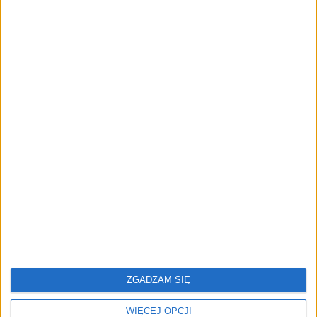
AKTUALNOŚCI
Prawie 62 mld zł na inwestycje
przedsiębiorstw z leasingiem
NOWE TECHNOLOGIE
Rynek aplikacji fitness zapomniał o
trenerach. Polski startup
TrainMaster.pro buduje dla nich
cyfrowe zaplecze do prowadzenia
biznesu
REKLAMA
ZGADZAM SIĘ
WIĘCEJ OPCJI