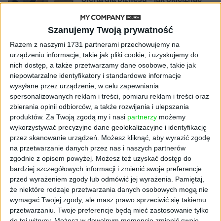
chaos w e-commerce?
Szanujemy Twoją prywatność
STARTUPY
Widzą tajne tunele i korozję przez
Razem z naszymi 1731 partnerami przechowujemy na
beton. Muotech stworzył
urządzeniu informacje, takie jak pliki cookie, i uzyskujemy do
kosmiczne RTG, które nie
nich dostęp, a także przetwarzamy dane osobowe, takie jak
potrzebuje prądu
niepowtarzalne identyfikatory i standardowe informacje
wysyłane przez urządzenie, w celu zapewniania
spersonalizowanych reklam i treści, pomiaru reklam i treści oraz
AKTUALNOŚCI
AI zamiast Google? Już niedługo
zbierania opinii odbiorców, a także rozwijania i ulepszania
boty będą decydować, gdzie
produktów.
Za Twoją zgodą my i nasi
partnerzy
możemy
zrobisz zakupy
wykorzystywać precyzyjne dane geolokalizacyjne i identyfikację
przez skanowanie urządzeń. Możesz kliknąć, aby wyrazić zgodę
na przetwarzanie danych przez nas i naszych partnerów
AKTUALNOŚCI
zgodnie z opisem powyżej. Możesz też uzyskać dostęp do
Prawie 62 mld zł na inwestycje
bardziej szczegółowych informacji i zmienić swoje preferencje
przedsiębiorstw z leasingiem
przed wyrażeniem zgody lub odmówić jej wyrażenia.
Pamiętaj,
że niektóre rodzaje przetwarzania danych osobowych mogą nie
NOWE TECHNOLOGIE
wymagać Twojej zgody, ale masz prawo sprzeciwić się takiemu
Rynek aplikacji fitness zapomniał o
przetwarzaniu. Twoje preferencje będą mieć zastosowanie tylko
trenerach. Polski startup
do tej witryny. Możesz w dowolnym momencie zmienić swoje