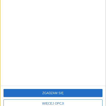
FAJRANT
"Efekt 1670" - jak serial rozpalił
miłość Polaków do sarmatów?
AKTUALNOŚCI
ICEYE pierwszą spółką wspartą
przez fundusz Scaleup Europe
Komisji Europejskiej
REKLAMA
ZGADZAM SIĘ
WIĘCEJ OPCJI