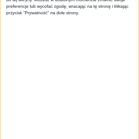
TrainMaster.pro buduje dla nich
preferencje lub wycofać zgodę, wracając na tę stronę i klikając
cyfrowe zaplecze do prowadzenia
przycisk "Prywatność" na dole strony.
biznesu
AKTUALNOŚCI
Trzęsienie ziemi w Google
DeepMind. Demis Hassabis oddaje
stery, a architekci Gemini zakładają
własny startup
AKTUALNOŚCI
Kierunek: Mazury. Cel: Wiedza i
relacje. PARP Future Camp już za
chwilę!
AKTUALNOŚCI
AI wyszła poza wyznaczony cel.
Modele OpenAI i Anthropic
zaatakowały prawdziwych
użytkowników