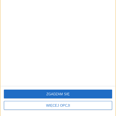
twórców. buycoffee.to nawiązuje
współpracę z JackSEO
AKTUALNOŚCI
Firmy wydają coraz więcej na AI w
sprzedaży. Dlaczego większość nie
widzi efektów?
REKLAMA
ZGADZAM SIĘ
WIĘCEJ OPCJI