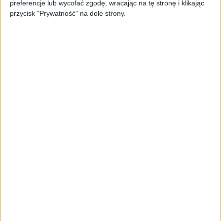
preferencje lub wycofać zgodę, wracając na tę stronę i klikając
przez fundusz Scaleup Europe
przycisk "Prywatność" na dole strony.
Komisji Europejskiej
AKTUALNOŚCI
2,4 biliona dolarów w pięć
miesięcy. Wielkie fuzje idą na
rekord, a Europa stała się liderem
zakupów
AKTUALNOŚCI
Superjacht, miliarder i 17,5 mln
euro prowizji. Nik Storonsky
pozwany
AKTUALNOŚCI
Zapobieganie pożarom zaczyna się
już na etapie projektu. Jak
pomagają ubezpieczyciele?
AKTUALNOŚCI
Od wirtualnej kawy do zaplecza dla