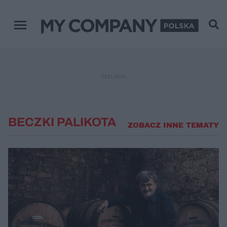
Menu główne
REKLAMA
BECZKI PALIKOTA
ZOBACZ INNE TEMATY