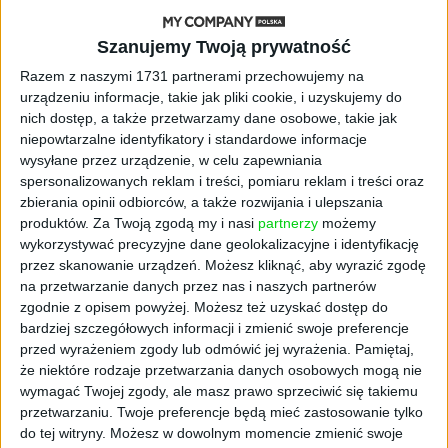
stery, a architekci Gemini zakładają
własny startup
Szanujemy Twoją prywatność
Razem z naszymi 1731 partnerami przechowujemy na
AKTUALNOŚCI
urządzeniu informacje, takie jak pliki cookie, i uzyskujemy do
Kierunek: Mazury. Cel: Wiedza i
nich dostęp, a także przetwarzamy dane osobowe, takie jak
relacje. PARP Future Camp już za
niepowtarzalne identyfikatory i standardowe informacje
chwilę!
wysyłane przez urządzenie, w celu zapewniania
spersonalizowanych reklam i treści, pomiaru reklam i treści oraz
AKTUALNOŚCI
zbierania opinii odbiorców, a także rozwijania i ulepszania
AI wyszła poza wyznaczony cel.
produktów.
Za Twoją zgodą my i nasi
partnerzy
możemy
Modele OpenAI i Anthropic
wykorzystywać precyzyjne dane geolokalizacyjne i identyfikację
zaatakowały prawdziwych
przez skanowanie urządzeń. Możesz kliknąć, aby wyrazić zgodę
użytkowników
na przetwarzanie danych przez nas i naszych partnerów
zgodnie z opisem powyżej. Możesz też uzyskać dostęp do
FAJRANT
bardziej szczegółowych informacji i zmienić swoje preferencje
"Efekt 1670" - jak serial rozpalił
przed wyrażeniem zgody lub odmówić jej wyrażenia.
Pamiętaj,
miłość Polaków do sarmatów?
że niektóre rodzaje przetwarzania danych osobowych mogą nie
wymagać Twojej zgody, ale masz prawo sprzeciwić się takiemu
przetwarzaniu. Twoje preferencje będą mieć zastosowanie tylko
AKTUALNOŚCI
do tej witryny. Możesz w dowolnym momencie zmienić swoje
ICEYE pierwszą spółką wspartą