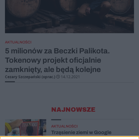
AKTUALNOŚCI
5 milionów za Beczki Palikota.
Tokenowy projekt oficjalnie
zamknięty, ale będą kolejne
Cezary Szczepański (oprac.)
14.12.2021
NAJNOWSZE
AKTUALNOŚCI
Trzęsienie ziemi w Google
DeepMind. Demis Hassabis oddaje