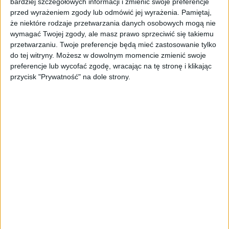
bardziej szczegółowych informacji i zmienić swoje preferencje
ByteDance idzie po AI numer
przed wyrażeniem zgody lub odmówić jej wyrażenia.
Pamiętaj,
jeden. Właściciel TikToka trenuje
że niektóre rodzaje przetwarzania danych osobowych mogą nie
model o nawet 10 bln parametrów
wymagać Twojej zgody, ale masz prawo sprzeciwić się takiemu
przetwarzaniu. Twoje preferencje będą mieć zastosowanie tylko
AKTUALNOŚCI
do tej witryny. Możesz w dowolnym momencie zmienić swoje
„Nie rób tego!”. Co dziesiąty polski
preferencje lub wycofać zgodę, wracając na tę stronę i klikając
przedsiębiorca szczerze odradza
przycisk "Prywatność" na dole strony.
pójście na swoje
AKTUALNOŚCI
Klaavi, czyli wyjątkowa klawiatura
ekranowa. Nowy projekt byłego
wiceministra
STARTUPY
Od pomysłu do gotowej strony
sprzedażowej w pięć minut. Rusza
PAGEnza – polski kreator landing
page’y oparty na AI
AKTUALNOŚCI