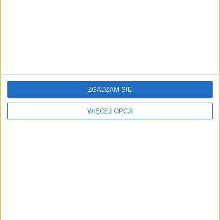
Rynek aplikacji fitness zapomniał o
trenerach. Polski startup
TrainMaster.pro buduje dla nich
cyfrowe zaplecze do prowadzenia
biznesu
ZGADZAM SIĘ
WIĘCEJ OPCJI
REKLAMA