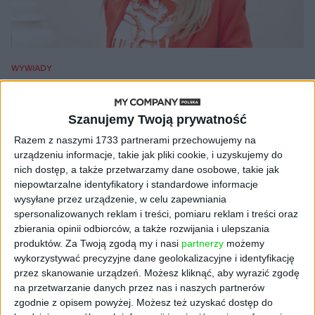
WYWIADY
Pokazać ludzką twarz biznesu
Materiał powstał w komercyjnej współpracy z partnerem
30.06.2023
Szanujemy Twoją prywatność
Razem z naszymi 1733 partnerami przechowujemy na
urządzeniu informacje, takie jak pliki cookie, i uzyskujemy do
nich dostęp, a także przetwarzamy dane osobowe, takie jak
niepowtarzalne identyfikatory i standardowe informacje
NAJNOWSZE
wysyłane przez urządzenie, w celu zapewniania
spersonalizowanych reklam i treści, pomiaru reklam i treści oraz
zbierania opinii odbiorców, a także rozwijania i ulepszania
AKTUALNOŚCI
AI stworzyła wirusy, które nie
produktów.
Za Twoją zgodą my i nasi
partnerzy
możemy
istnieją w naturze. 16 z nich zaczęło
wykorzystywać precyzyjne dane geolokalizacyjne i identyfikację
się namnażać
przez skanowanie urządzeń. Możesz kliknąć, aby wyrazić zgodę
na przetwarzanie danych przez nas i naszych partnerów
zgodnie z opisem powyżej. Możesz też uzyskać dostęp do
AKTUALNOŚCI