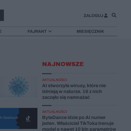
ZALOGUJ
E
FAJRANT
MIESIĘCZNIK
NAJNOWSZE
AKTUALNOŚCI
AI stworzyła wirusy, które nie
istnieją w naturze. 16 z nich
zaczęło się namnażać
AKTUALNOŚCI
ByteDance idzie po AI numer
jeden. Właściciel TikToka trenuje
model o nawet 10 bln parametrów