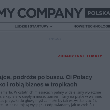
LUDZIE I STARTUPY
NOWE TECHNOLOGI
REKLAMA
ZOBACZ INNE TEMATY
jce, podróże po buszu. Ci Polacy
ko i robią biznes w tropikach
zamarła. W ostatnich miesiącach palmy widzieliśmy wyłącznie
 a kąpiele w ciepłym morzu zamieniliśmy na piątki w wannie.
s przyszła do głowy myśl „a może by tak wszystko rzucić i,
ce, uciec na rajską wyspę?”. Podpowiadamy jak to zrobić. I