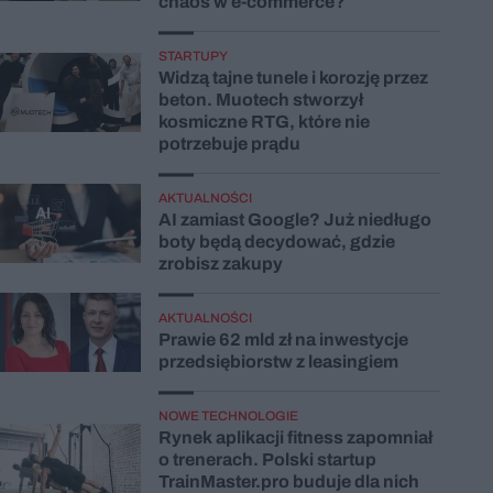
chaos w e-commerce?
STARTUPY
Widzą tajne tunele i korozję przez
beton. Muotech stworzył
kosmiczne RTG, które nie
potrzebuje prądu
AKTUALNOŚCI
AI zamiast Google? Już niedługo
boty będą decydować, gdzie
zrobisz zakupy
AKTUALNOŚCI
Prawie 62 mld zł na inwestycje
przedsiębiorstw z leasingiem
NOWE TECHNOLOGIE
Rynek aplikacji fitness zapomniał
o trenerach. Polski startup
TrainMaster.pro buduje dla nich