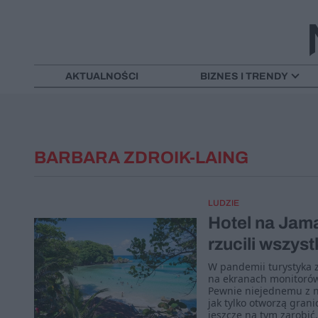
AKTUALNOŚCI
BIZNES I TRENDY
BARBARA ZDROIK-LAING
LUDZIE
Hotel na Jama
rzucili wszyst
W pandemii turystyka 
na ekranach monitorów,
Pewnie niejednemu z na
jak tylko otworzą grani
jeszcze na tym zarobić.