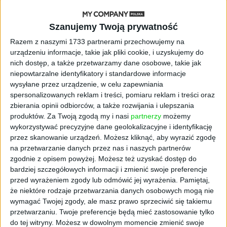
się namnażać
Szanujemy Twoją prywatność
AKTUALNOŚCI
Razem z naszymi 1733 partnerami przechowujemy na
ByteDance idzie po AI numer
urządzeniu informacje, takie jak pliki cookie, i uzyskujemy do
jeden. Właściciel TikToka trenuje
nich dostęp, a także przetwarzamy dane osobowe, takie jak
model o nawet 10 bln parametrów
niepowtarzalne identyfikatory i standardowe informacje
wysyłane przez urządzenie, w celu zapewniania
AKTUALNOŚCI
spersonalizowanych reklam i treści, pomiaru reklam i treści oraz
„Nie rób tego!”. Co dziesiąty polski
zbierania opinii odbiorców, a także rozwijania i ulepszania
przedsiębiorca szczerze odradza
produktów.
Za Twoją zgodą my i nasi
partnerzy
możemy
pójście na swoje
wykorzystywać precyzyjne dane geolokalizacyjne i identyfikację
przez skanowanie urządzeń. Możesz kliknąć, aby wyrazić zgodę
AKTUALNOŚCI
na przetwarzanie danych przez nas i naszych partnerów
Klaavi, czyli wyjątkowa klawiatura
zgodnie z opisem powyżej. Możesz też uzyskać dostęp do
ekranowa. Nowy projekt byłego
bardziej szczegółowych informacji i zmienić swoje preferencje
wiceministra
przed wyrażeniem zgody lub odmówić jej wyrażenia.
Pamiętaj,
że niektóre rodzaje przetwarzania danych osobowych mogą nie
STARTUPY
wymagać Twojej zgody, ale masz prawo sprzeciwić się takiemu
Od pomysłu do gotowej strony
przetwarzaniu. Twoje preferencje będą mieć zastosowanie tylko
sprzedażowej w pięć minut. Rusza
do tej witryny. Możesz w dowolnym momencie zmienić swoje