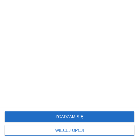
przedsiębiorstw z leasingiem
NOWE TECHNOLOGIE
Rynek aplikacji fitness zapomniał o
trenerach. Polski startup
TrainMaster.pro buduje dla nich
cyfrowe zaplecze do prowadzenia
biznesu
REKLAMA
ZGADZAM SIĘ
WIĘCEJ OPCJI