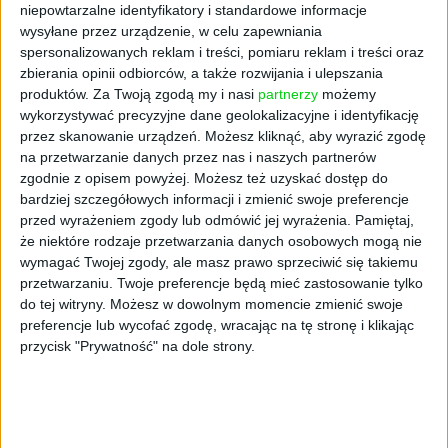
chaos w e-commerce?
niepowtarzalne identyfikatory i standardowe informacje
wysyłane przez urządzenie, w celu zapewniania
spersonalizowanych reklam i treści, pomiaru reklam i treści oraz
STARTUPY
Widzą tajne tunele i korozję przez
zbierania opinii odbiorców, a także rozwijania i ulepszania
beton. Muotech stworzył
produktów.
Za Twoją zgodą my i nasi
partnerzy
możemy
kosmiczne RTG, które nie
wykorzystywać precyzyjne dane geolokalizacyjne i identyfikację
potrzebuje prądu
przez skanowanie urządzeń. Możesz kliknąć, aby wyrazić zgodę
na przetwarzanie danych przez nas i naszych partnerów
zgodnie z opisem powyżej. Możesz też uzyskać dostęp do
AKTUALNOŚCI
bardziej szczegółowych informacji i zmienić swoje preferencje
AI zamiast Google? Już niedługo
przed wyrażeniem zgody lub odmówić jej wyrażenia.
Pamiętaj,
boty będą decydować, gdzie
że niektóre rodzaje przetwarzania danych osobowych mogą nie
zrobisz zakupy
wymagać Twojej zgody, ale masz prawo sprzeciwić się takiemu
przetwarzaniu. Twoje preferencje będą mieć zastosowanie tylko
AKTUALNOŚCI
do tej witryny. Możesz w dowolnym momencie zmienić swoje
Prawie 62 mld zł na inwestycje
preferencje lub wycofać zgodę, wracając na tę stronę i klikając
przedsiębiorstw z leasingiem
przycisk "Prywatność" na dole strony.
NOWE TECHNOLOGIE
Rynek aplikacji fitness zapomniał o
trenerach. Polski startup
TrainMaster.pro buduje dla nich