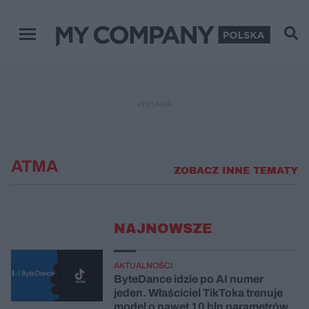
Menu główne
REKLAMA
ATMA
ZOBACZ INNE TEMATY
NAJNOWSZE
AKTUALNOŚCI
ByteDance idzie po AI numer
jeden. Właściciel TikToka trenuje
model o nawet 10 bln parametrów