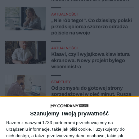
AKTUALNOŚCI
„Nie rób tego!”. Co dziesiąty polski
przedsiębiorca szczerze odradza
pójście na swoje
AKTUALNOŚCI
Klaavi, czyli wyjątkowa klawiatura
ekranowa. Nowy projekt byłego
wiceministra
STARTUPY
Od pomysłu do gotowej strony
sprzedażowej w pięć minut. Rusza
PAGEnza – polski kreator landing
page’y oparty na AI
Szanujemy Twoją prywatność
AKTUALNOŚCI
Razem z naszymi 1733 partnerami przechowujemy na
Spójna komunikacja po zakupie i
urządzeniu informacje, takie jak pliki cookie, i uzyskujemy do
oferta dla biznesu – jak okiełznać
nich dostęp, a także przetwarzamy dane osobowe, takie jak