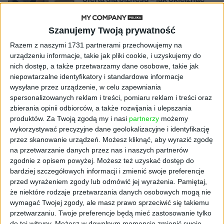
chaos w e-commerce?
Szanujemy Twoją prywatność
STARTUPY
Widzą tajne tunele i korozję przez
Razem z naszymi 1731 partnerami przechowujemy na
beton. Muotech stworzył
urządzeniu informacje, takie jak pliki cookie, i uzyskujemy do
kosmiczne RTG, które nie
nich dostęp, a także przetwarzamy dane osobowe, takie jak
potrzebuje prądu
niepowtarzalne identyfikatory i standardowe informacje
wysyłane przez urządzenie, w celu zapewniania
spersonalizowanych reklam i treści, pomiaru reklam i treści oraz
AKTUALNOŚCI
AI zamiast Google? Już niedługo
zbierania opinii odbiorców, a także rozwijania i ulepszania
boty będą decydować, gdzie
produktów.
Za Twoją zgodą my i nasi
partnerzy
możemy
zrobisz zakupy
wykorzystywać precyzyjne dane geolokalizacyjne i identyfikację
przez skanowanie urządzeń. Możesz kliknąć, aby wyrazić zgodę
na przetwarzanie danych przez nas i naszych partnerów
AKTUALNOŚCI
zgodnie z opisem powyżej. Możesz też uzyskać dostęp do
Prawie 62 mld zł na inwestycje
bardziej szczegółowych informacji i zmienić swoje preferencje
przedsiębiorstw z leasingiem
przed wyrażeniem zgody lub odmówić jej wyrażenia.
Pamiętaj,
że niektóre rodzaje przetwarzania danych osobowych mogą nie
NOWE TECHNOLOGIE
wymagać Twojej zgody, ale masz prawo sprzeciwić się takiemu
Rynek aplikacji fitness zapomniał o
przetwarzaniu. Twoje preferencje będą mieć zastosowanie tylko
trenerach. Polski startup
do tej witryny. Możesz w dowolnym momencie zmienić swoje