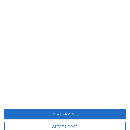
FAJRANT
"Efekt 1670" - jak serial rozpalił
miłość Polaków do sarmatów?
AKTUALNOŚCI
ICEYE pierwszą spółką wspartą
przez fundusz Scaleup Europe
Komisji Europejskiej
REKLAMA
ZGADZAM SIĘ
WIĘCEJ OPCJI