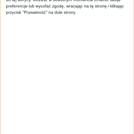
TrainMaster.pro buduje dla nich
preferencje lub wycofać zgodę, wracając na tę stronę i klikając
cyfrowe zaplecze do prowadzenia
przycisk "Prywatność" na dole strony.
biznesu
AKTUALNOŚCI
Trzęsienie ziemi w Google
DeepMind. Demis Hassabis oddaje
stery, a architekci Gemini zakładają
własny startup
AKTUALNOŚCI
Kierunek: Mazury. Cel: Wiedza i
relacje. PARP Future Camp już za
chwilę!
AKTUALNOŚCI
AI wyszła poza wyznaczony cel.
Modele OpenAI i Anthropic
zaatakowały prawdziwych
użytkowników