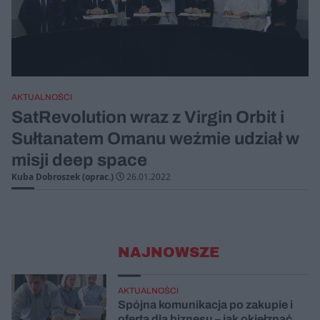
AKTUALNOŚCI
SatRevolution wraz z Virgin Orbit i
Sułtanatem Omanu weźmie udział w
misji deep space
Kuba Dobroszek (oprac.)
26.01.2022
NAJNOWSZE
AKTUALNOŚCI
Spójna komunikacja po zakupie i
oferta dla biznesu – jak okiełznać