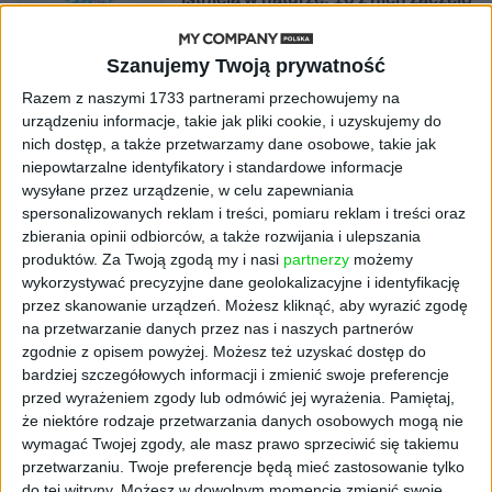
się namnażać
Szanujemy Twoją prywatność
AKTUALNOŚCI
ByteDance idzie po AI numer
Razem z naszymi 1733 partnerami przechowujemy na
jeden. Właściciel TikToka trenuje
urządzeniu informacje, takie jak pliki cookie, i uzyskujemy do
model o nawet 10 bln parametrów
nich dostęp, a także przetwarzamy dane osobowe, takie jak
niepowtarzalne identyfikatory i standardowe informacje
wysyłane przez urządzenie, w celu zapewniania
AKTUALNOŚCI
spersonalizowanych reklam i treści, pomiaru reklam i treści oraz
„Nie rób tego!”. Co dziesiąty polski
zbierania opinii odbiorców, a także rozwijania i ulepszania
przedsiębiorca szczerze odradza
pójście na swoje
produktów.
Za Twoją zgodą my i nasi
partnerzy
możemy
wykorzystywać precyzyjne dane geolokalizacyjne i identyfikację
przez skanowanie urządzeń. Możesz kliknąć, aby wyrazić zgodę
AKTUALNOŚCI
na przetwarzanie danych przez nas i naszych partnerów
Klaavi, czyli wyjątkowa klawiatura
zgodnie z opisem powyżej. Możesz też uzyskać dostęp do
ekranowa. Nowy projekt byłego
bardziej szczegółowych informacji i zmienić swoje preferencje
wiceministra
przed wyrażeniem zgody lub odmówić jej wyrażenia.
Pamiętaj,
że niektóre rodzaje przetwarzania danych osobowych mogą nie
STARTUPY
wymagać Twojej zgody, ale masz prawo sprzeciwić się takiemu
Od pomysłu do gotowej strony
przetwarzaniu. Twoje preferencje będą mieć zastosowanie tylko
sprzedażowej w pięć minut. Rusza
do tej witryny. Możesz w dowolnym momencie zmienić swoje