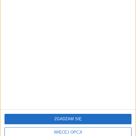
przedsiębiorstw z leasingiem
NOWE TECHNOLOGIE
Rynek aplikacji fitness zapomniał o
trenerach. Polski startup
TrainMaster.pro buduje dla nich
cyfrowe zaplecze do prowadzenia
biznesu
REKLAMA
ZGADZAM SIĘ
WIĘCEJ OPCJI