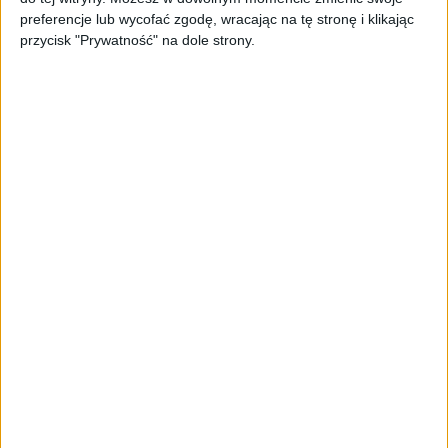
PAGEnza – polski kreator landing
preferencje lub wycofać zgodę, wracając na tę stronę i klikając
page’y oparty na AI
przycisk "Prywatność" na dole strony.
AKTUALNOŚCI
Spójna komunikacja po zakupie i
oferta dla biznesu – jak okiełznać
chaos w e-commerce?
STARTUPY
Widzą tajne tunele i korozję przez
beton. Muotech stworzył
kosmiczne RTG, które nie
potrzebuje prądu
AKTUALNOŚCI
AI zamiast Google? Już niedługo
boty będą decydować, gdzie
zrobisz zakupy
AKTUALNOŚCI
Prawie 62 mld zł na inwestycje