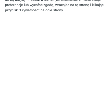
PAGEnza – polski kreator landing
preferencje lub wycofać zgodę, wracając na tę stronę i klikając
page’y oparty na AI
przycisk "Prywatność" na dole strony.
AKTUALNOŚCI
Spójna komunikacja po zakupie i
oferta dla biznesu – jak okiełznać
chaos w e-commerce?
STARTUPY
Widzą tajne tunele i korozję przez
beton. Muotech stworzył
kosmiczne RTG, które nie
potrzebuje prądu
AKTUALNOŚCI
AI zamiast Google? Już niedługo
boty będą decydować, gdzie
zrobisz zakupy
AKTUALNOŚCI
Prawie 62 mld zł na inwestycje