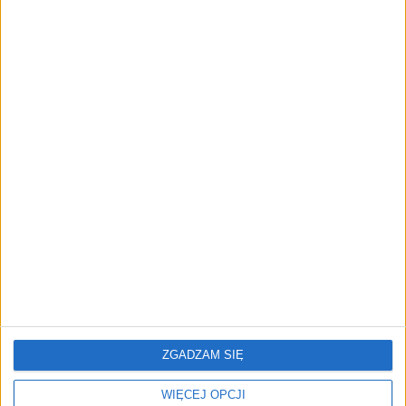
przedsiębiorstw z leasingiem
NOWE TECHNOLOGIE
Rynek aplikacji fitness zapomniał o
trenerach. Polski startup
TrainMaster.pro buduje dla nich
cyfrowe zaplecze do prowadzenia
biznesu
REKLAMA
ZGADZAM SIĘ
WIĘCEJ OPCJI