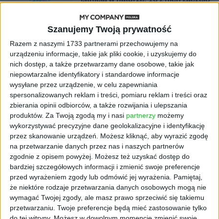
się namnażać
Szanujemy Twoją prywatność
AKTUALNOŚCI
ByteDance idzie po AI numer
Razem z naszymi 1733 partnerami przechowujemy na
jeden. Właściciel TikToka trenuje
urządzeniu informacje, takie jak pliki cookie, i uzyskujemy do
model o nawet 10 bln parametrów
nich dostęp, a także przetwarzamy dane osobowe, takie jak
niepowtarzalne identyfikatory i standardowe informacje
wysyłane przez urządzenie, w celu zapewniania
AKTUALNOŚCI
spersonalizowanych reklam i treści, pomiaru reklam i treści oraz
„Nie rób tego!”. Co dziesiąty polski
zbierania opinii odbiorców, a także rozwijania i ulepszania
przedsiębiorca szczerze odradza
pójście na swoje
produktów.
Za Twoją zgodą my i nasi
partnerzy
możemy
wykorzystywać precyzyjne dane geolokalizacyjne i identyfikację
przez skanowanie urządzeń. Możesz kliknąć, aby wyrazić zgodę
AKTUALNOŚCI
na przetwarzanie danych przez nas i naszych partnerów
Klaavi, czyli wyjątkowa klawiatura
zgodnie z opisem powyżej. Możesz też uzyskać dostęp do
ekranowa. Nowy projekt byłego
bardziej szczegółowych informacji i zmienić swoje preferencje
wiceministra
przed wyrażeniem zgody lub odmówić jej wyrażenia.
Pamiętaj,
że niektóre rodzaje przetwarzania danych osobowych mogą nie
STARTUPY
wymagać Twojej zgody, ale masz prawo sprzeciwić się takiemu
Od pomysłu do gotowej strony
przetwarzaniu. Twoje preferencje będą mieć zastosowanie tylko
sprzedażowej w pięć minut. Rusza
do tej witryny. Możesz w dowolnym momencie zmienić swoje