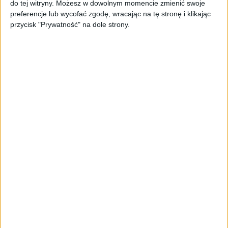
do tej witryny. Możesz w dowolnym momencie zmienić swoje
Spójna komunikacja po zakupie i
preferencje lub wycofać zgodę, wracając na tę stronę i klikając
oferta dla biznesu – jak okiełznać
przycisk "Prywatność" na dole strony.
chaos w e-commerce?
STARTUPY
Widzą tajne tunele i korozję przez
beton. Muotech stworzył
kosmiczne RTG, które nie
potrzebuje prądu
AKTUALNOŚCI
AI zamiast Google? Już niedługo
boty będą decydować, gdzie
zrobisz zakupy
AKTUALNOŚCI
Prawie 62 mld zł na inwestycje
przedsiębiorstw z leasingiem
NOWE TECHNOLOGIE