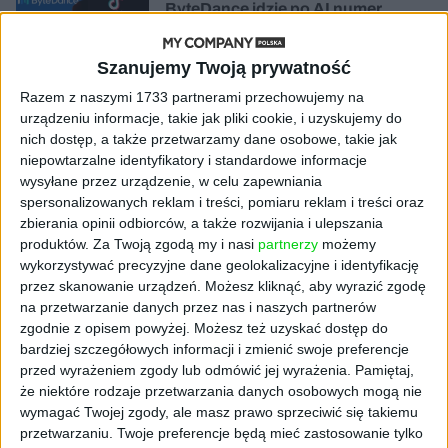
ByteDance idzie po AI numer
jeden. Właściciel TikToka trenuje
model o nawet 10 bln parametrów
Szanujemy Twoją prywatność
Razem z naszymi 1733 partnerami przechowujemy na
AKTUALNOŚCI
„Nie rób tego!”. Co dziesiąty polski
urządzeniu informacje, takie jak pliki cookie, i uzyskujemy do
przedsiębiorca szczerze odradza
nich dostęp, a także przetwarzamy dane osobowe, takie jak
pójście na swoje
niepowtarzalne identyfikatory i standardowe informacje
wysyłane przez urządzenie, w celu zapewniania
spersonalizowanych reklam i treści, pomiaru reklam i treści oraz
AKTUALNOŚCI
zbierania opinii odbiorców, a także rozwijania i ulepszania
Klaavi, czyli wyjątkowa klawiatura
produktów.
Za Twoją zgodą my i nasi
partnerzy
możemy
ekranowa. Nowy projekt byłego
wykorzystywać precyzyjne dane geolokalizacyjne i identyfikację
wiceministra
przez skanowanie urządzeń. Możesz kliknąć, aby wyrazić zgodę
na przetwarzanie danych przez nas i naszych partnerów
STARTUPY
zgodnie z opisem powyżej. Możesz też uzyskać dostęp do
Od pomysłu do gotowej strony
bardziej szczegółowych informacji i zmienić swoje preferencje
sprzedażowej w pięć minut. Rusza
przed wyrażeniem zgody lub odmówić jej wyrażenia.
Pamiętaj,
PAGEnza – polski kreator landing
że niektóre rodzaje przetwarzania danych osobowych mogą nie
page’y oparty na AI
wymagać Twojej zgody, ale masz prawo sprzeciwić się takiemu
przetwarzaniu. Twoje preferencje będą mieć zastosowanie tylko
AKTUALNOŚCI