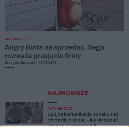
AKTUALNOŚCI
Angry Birds na sprzedaż. Sega
rozważa przejęcie firmy
Grzegorz Kubera
15.04.2023
NAJNOWSZE
AKTUALNOŚCI
Spójna komunikacja po zakupie i
oferta dla biznesu – jak okiełznać
chaos w e-commerce?