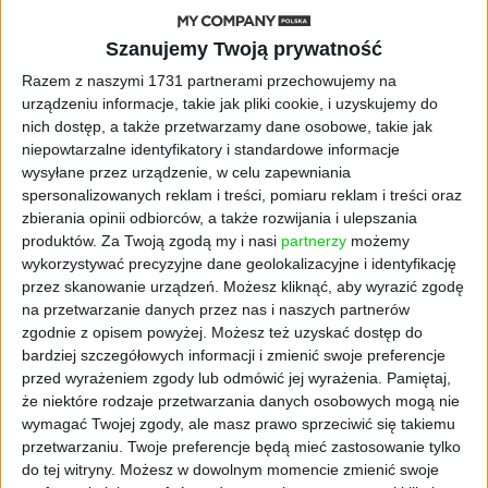
STARTUPY
Szanujemy Twoją prywatność
Widzą tajne tunele i korozję przez
Razem z naszymi 1731 partnerami przechowujemy na
beton. Muotech stworzył
urządzeniu informacje, takie jak pliki cookie, i uzyskujemy do
kosmiczne RTG, które nie
nich dostęp, a także przetwarzamy dane osobowe, takie jak
potrzebuje prądu
niepowtarzalne identyfikatory i standardowe informacje
wysyłane przez urządzenie, w celu zapewniania
AKTUALNOŚCI
spersonalizowanych reklam i treści, pomiaru reklam i treści oraz
AI zamiast Google? Już niedługo
zbierania opinii odbiorców, a także rozwijania i ulepszania
boty będą decydować, gdzie
produktów.
Za Twoją zgodą my i nasi
partnerzy
możemy
zrobisz zakupy
wykorzystywać precyzyjne dane geolokalizacyjne i identyfikację
przez skanowanie urządzeń. Możesz kliknąć, aby wyrazić zgodę
AKTUALNOŚCI
na przetwarzanie danych przez nas i naszych partnerów
Prawie 62 mld zł na inwestycje
zgodnie z opisem powyżej. Możesz też uzyskać dostęp do
przedsiębiorstw z leasingiem
bardziej szczegółowych informacji i zmienić swoje preferencje
przed wyrażeniem zgody lub odmówić jej wyrażenia.
Pamiętaj,
NOWE TECHNOLOGIE
że niektóre rodzaje przetwarzania danych osobowych mogą nie
Rynek aplikacji fitness zapomniał o
wymagać Twojej zgody, ale masz prawo sprzeciwić się takiemu
trenerach. Polski startup
przetwarzaniu. Twoje preferencje będą mieć zastosowanie tylko
TrainMaster.pro buduje dla nich
do tej witryny. Możesz w dowolnym momencie zmienić swoje
cyfrowe zaplecze do prowadzenia