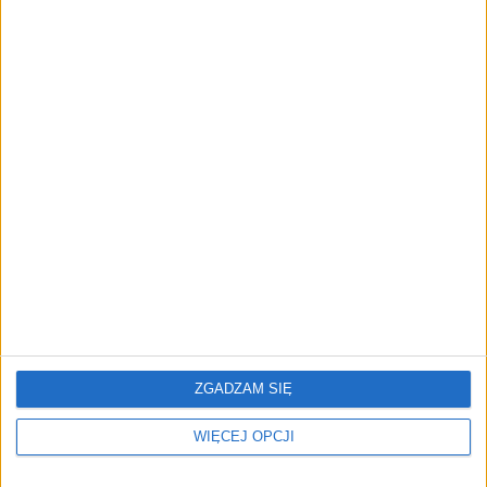
"Efekt 1670" - jak serial rozpalił
miłość Polaków do sarmatów?
AKTUALNOŚCI
ICEYE pierwszą spółką wspartą
przez fundusz Scaleup Europe
Komisji Europejskiej
REKLAMA
ZGADZAM SIĘ
WIĘCEJ OPCJI