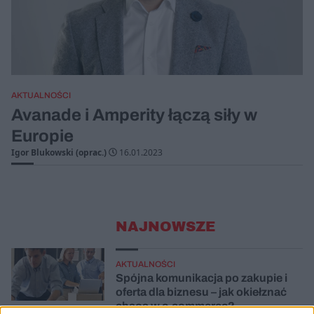
AKTUALNOŚCI
Avanade i Amperity łączą siły w
Europie
Igor Blukowski (oprac.)
16.01.2023
NAJNOWSZE
AKTUALNOŚCI
Spójna komunikacja po zakupie i
oferta dla biznesu – jak okiełznać
chaos w e-commerce?