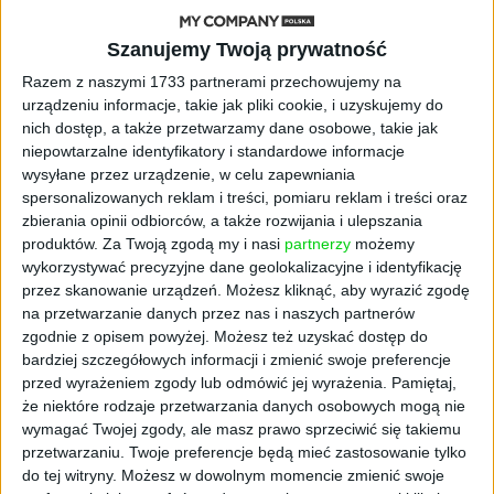
STARTUPY
Szanujemy Twoją prywatność
Widzą tajne tunele i korozję przez
Razem z naszymi 1733 partnerami przechowujemy na
beton. Muotech stworzył
urządzeniu informacje, takie jak pliki cookie, i uzyskujemy do
kosmiczne RTG, które nie
nich dostęp, a także przetwarzamy dane osobowe, takie jak
potrzebuje prądu
niepowtarzalne identyfikatory i standardowe informacje
wysyłane przez urządzenie, w celu zapewniania
AKTUALNOŚCI
spersonalizowanych reklam i treści, pomiaru reklam i treści oraz
AI zamiast Google? Już niedługo
zbierania opinii odbiorców, a także rozwijania i ulepszania
boty będą decydować, gdzie
produktów.
Za Twoją zgodą my i nasi
partnerzy
możemy
zrobisz zakupy
wykorzystywać precyzyjne dane geolokalizacyjne i identyfikację
przez skanowanie urządzeń. Możesz kliknąć, aby wyrazić zgodę
AKTUALNOŚCI
na przetwarzanie danych przez nas i naszych partnerów
Prawie 62 mld zł na inwestycje
zgodnie z opisem powyżej. Możesz też uzyskać dostęp do
przedsiębiorstw z leasingiem
bardziej szczegółowych informacji i zmienić swoje preferencje
przed wyrażeniem zgody lub odmówić jej wyrażenia.
Pamiętaj,
NOWE TECHNOLOGIE
że niektóre rodzaje przetwarzania danych osobowych mogą nie
Rynek aplikacji fitness zapomniał o
wymagać Twojej zgody, ale masz prawo sprzeciwić się takiemu
trenerach. Polski startup
przetwarzaniu. Twoje preferencje będą mieć zastosowanie tylko
TrainMaster.pro buduje dla nich
do tej witryny. Możesz w dowolnym momencie zmienić swoje
cyfrowe zaplecze do prowadzenia