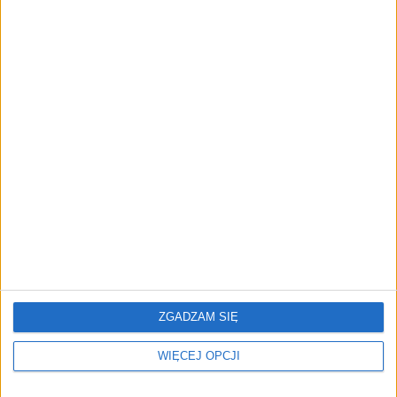
"Efekt 1670" - jak serial rozpalił
miłość Polaków do sarmatów?
AKTUALNOŚCI
ICEYE pierwszą spółką wspartą
przez fundusz Scaleup Europe
Komisji Europejskiej
REKLAMA
ZGADZAM SIĘ
WIĘCEJ OPCJI