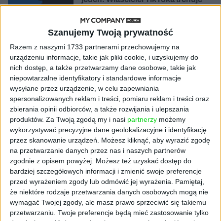
model o nawet 10 bln parametrów
Szanujemy Twoją prywatność
AKTUALNOŚCI
„Nie rób tego!”. Co dziesiąty polski
Razem z naszymi 1733 partnerami przechowujemy na
przedsiębiorca szczerze odradza
urządzeniu informacje, takie jak pliki cookie, i uzyskujemy do
pójście na swoje
nich dostęp, a także przetwarzamy dane osobowe, takie jak
niepowtarzalne identyfikatory i standardowe informacje
AKTUALNOŚCI
wysyłane przez urządzenie, w celu zapewniania
Klaavi, czyli wyjątkowa klawiatura
spersonalizowanych reklam i treści, pomiaru reklam i treści oraz
ekranowa. Nowy projekt byłego
zbierania opinii odbiorców, a także rozwijania i ulepszania
wiceministra
produktów.
Za Twoją zgodą my i nasi
partnerzy
możemy
wykorzystywać precyzyjne dane geolokalizacyjne i identyfikację
przez skanowanie urządzeń. Możesz kliknąć, aby wyrazić zgodę
STARTUPY
Od pomysłu do gotowej strony
na przetwarzanie danych przez nas i naszych partnerów
sprzedażowej w pięć minut. Rusza
zgodnie z opisem powyżej. Możesz też uzyskać dostęp do
PAGEnza – polski kreator landing
bardziej szczegółowych informacji i zmienić swoje preferencje
page’y oparty na AI
przed wyrażeniem zgody lub odmówić jej wyrażenia.
Pamiętaj,
że niektóre rodzaje przetwarzania danych osobowych mogą nie
wymagać Twojej zgody, ale masz prawo sprzeciwić się takiemu
AKTUALNOŚCI
przetwarzaniu. Twoje preferencje będą mieć zastosowanie tylko
Spójna komunikacja po zakupie i