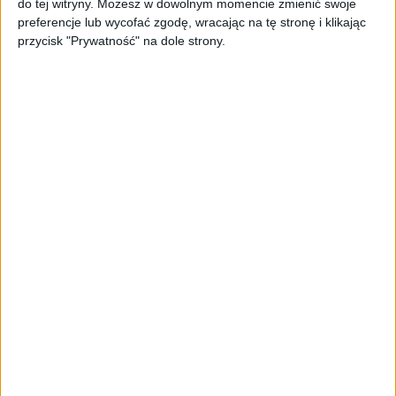
do tej witryny. Możesz w dowolnym momencie zmienić swoje
oferta dla biznesu – jak okiełznać
preferencje lub wycofać zgodę, wracając na tę stronę i klikając
chaos w e-commerce?
przycisk "Prywatność" na dole strony.
STARTUPY
Widzą tajne tunele i korozję przez
beton. Muotech stworzył
kosmiczne RTG, które nie
potrzebuje prądu
AKTUALNOŚCI
AI zamiast Google? Już niedługo
boty będą decydować, gdzie
zrobisz zakupy
AKTUALNOŚCI
Prawie 62 mld zł na inwestycje
przedsiębiorstw z leasingiem
NOWE TECHNOLOGIE
Rynek aplikacji fitness zapomniał o
trenerach. Polski startup