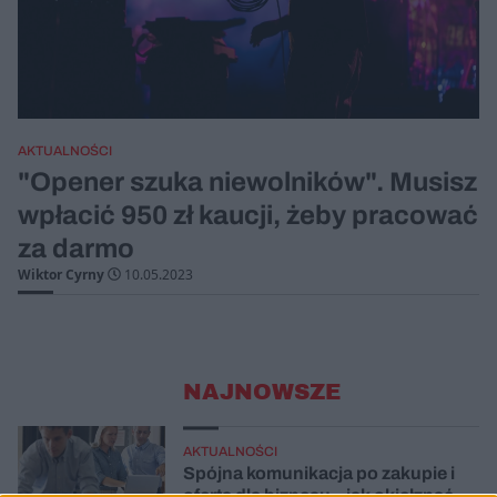
AKTUALNOŚCI
"Opener szuka niewolników". Musisz
wpłacić 950 zł kaucji, żeby pracować
za darmo
Wiktor Cyrny
10.05.2023
NAJNOWSZE
AKTUALNOŚCI
Spójna komunikacja po zakupie i
oferta dla biznesu – jak okiełznać