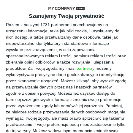
chaos w e-commerce?
Szanujemy Twoją prywatność
STARTUPY
Razem z naszymi 1731 partnerami przechowujemy na
Widzą tajne tunele i korozję przez
urządzeniu informacje, takie jak pliki cookie, i uzyskujemy do
beton. Muotech stworzył
nich dostęp, a także przetwarzamy dane osobowe, takie jak
kosmiczne RTG, które nie
niepowtarzalne identyfikatory i standardowe informacje
potrzebuje prądu
wysyłane przez urządzenie, w celu zapewniania
spersonalizowanych reklam i treści, pomiaru reklam i treści oraz
AKTUALNOŚCI
zbierania opinii odbiorców, a także rozwijania i ulepszania
AI zamiast Google? Już niedługo
produktów.
Za Twoją zgodą my i nasi
partnerzy
możemy
boty będą decydować, gdzie
wykorzystywać precyzyjne dane geolokalizacyjne i identyfikację
zrobisz zakupy
przez skanowanie urządzeń. Możesz kliknąć, aby wyrazić zgodę
na przetwarzanie danych przez nas i naszych partnerów
AKTUALNOŚCI
zgodnie z opisem powyżej. Możesz też uzyskać dostęp do
Prawie 62 mld zł na inwestycje
bardziej szczegółowych informacji i zmienić swoje preferencje
przedsiębiorstw z leasingiem
przed wyrażeniem zgody lub odmówić jej wyrażenia.
Pamiętaj,
że niektóre rodzaje przetwarzania danych osobowych mogą nie
NOWE TECHNOLOGIE
wymagać Twojej zgody, ale masz prawo sprzeciwić się takiemu
Rynek aplikacji fitness zapomniał o
przetwarzaniu. Twoje preferencje będą mieć zastosowanie tylko
trenerach. Polski startup
do tej witryny. Możesz w dowolnym momencie zmienić swoje