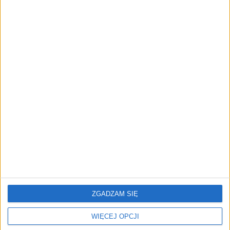
FAJRANT
"Efekt 1670" - jak serial rozpalił
miłość Polaków do sarmatów?
AKTUALNOŚCI
ICEYE pierwszą spółką wspartą
przez fundusz Scaleup Europe
Komisji Europejskiej
REKLAMA
ZGADZAM SIĘ
WIĘCEJ OPCJI