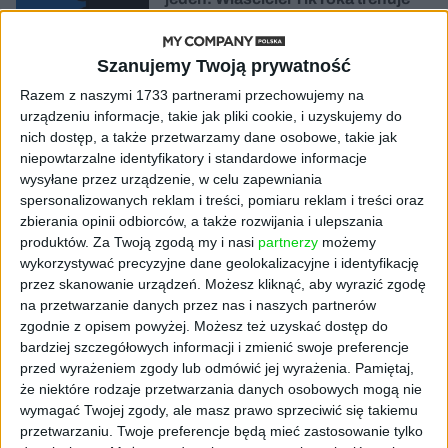
model o nawet 10 bln parametrów
Szanujemy Twoją prywatność
AKTUALNOŚCI
„Nie rób tego!”. Co dziesiąty polski
Razem z naszymi 1733 partnerami przechowujemy na
przedsiębiorca szczerze odradza
urządzeniu informacje, takie jak pliki cookie, i uzyskujemy do
pójście na swoje
nich dostęp, a także przetwarzamy dane osobowe, takie jak
niepowtarzalne identyfikatory i standardowe informacje
AKTUALNOŚCI
wysyłane przez urządzenie, w celu zapewniania
Klaavi, czyli wyjątkowa klawiatura
spersonalizowanych reklam i treści, pomiaru reklam i treści oraz
ekranowa. Nowy projekt byłego
zbierania opinii odbiorców, a także rozwijania i ulepszania
wiceministra
produktów.
Za Twoją zgodą my i nasi
partnerzy
możemy
wykorzystywać precyzyjne dane geolokalizacyjne i identyfikację
przez skanowanie urządzeń. Możesz kliknąć, aby wyrazić zgodę
STARTUPY
Od pomysłu do gotowej strony
na przetwarzanie danych przez nas i naszych partnerów
sprzedażowej w pięć minut. Rusza
zgodnie z opisem powyżej. Możesz też uzyskać dostęp do
PAGEnza – polski kreator landing
bardziej szczegółowych informacji i zmienić swoje preferencje
page’y oparty na AI
przed wyrażeniem zgody lub odmówić jej wyrażenia.
Pamiętaj,
że niektóre rodzaje przetwarzania danych osobowych mogą nie
wymagać Twojej zgody, ale masz prawo sprzeciwić się takiemu
AKTUALNOŚCI
przetwarzaniu. Twoje preferencje będą mieć zastosowanie tylko
Spójna komunikacja po zakupie i