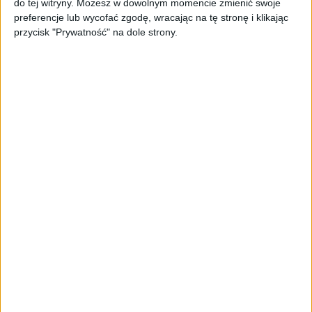
do tej witryny. Możesz w dowolnym momencie zmienić swoje
oferta dla biznesu – jak okiełznać
preferencje lub wycofać zgodę, wracając na tę stronę i klikając
chaos w e-commerce?
przycisk "Prywatność" na dole strony.
STARTUPY
Widzą tajne tunele i korozję przez
beton. Muotech stworzył
kosmiczne RTG, które nie
potrzebuje prądu
AKTUALNOŚCI
AI zamiast Google? Już niedługo
boty będą decydować, gdzie
zrobisz zakupy
AKTUALNOŚCI
Prawie 62 mld zł na inwestycje
przedsiębiorstw z leasingiem
NOWE TECHNOLOGIE
Rynek aplikacji fitness zapomniał o
trenerach. Polski startup