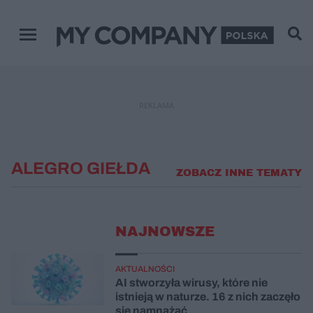
Menu główne
REKLAMA
ALEGRO GIEŁDA
ZOBACZ INNE TEMATY
NAJNOWSZE
AKTUALNOŚCI
AI stworzyła wirusy, które nie
istnieją w naturze. 16 z nich zaczęło
się namnażać