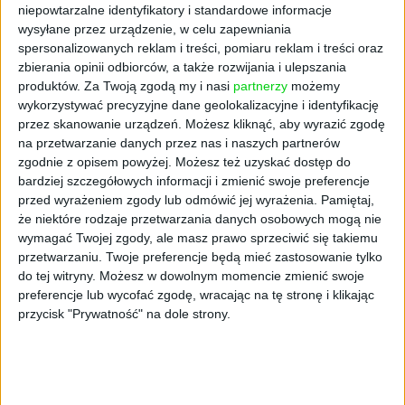
page’y oparty na AI
niepowtarzalne identyfikatory i standardowe informacje
wysyłane przez urządzenie, w celu zapewniania
spersonalizowanych reklam i treści, pomiaru reklam i treści oraz
AKTUALNOŚCI
Spójna komunikacja po zakupie i
zbierania opinii odbiorców, a także rozwijania i ulepszania
oferta dla biznesu – jak okiełznać
produktów.
Za Twoją zgodą my i nasi
partnerzy
możemy
chaos w e-commerce?
wykorzystywać precyzyjne dane geolokalizacyjne i identyfikację
przez skanowanie urządzeń. Możesz kliknąć, aby wyrazić zgodę
na przetwarzanie danych przez nas i naszych partnerów
STARTUPY
zgodnie z opisem powyżej. Możesz też uzyskać dostęp do
Widzą tajne tunele i korozję przez
bardziej szczegółowych informacji i zmienić swoje preferencje
beton. Muotech stworzył
przed wyrażeniem zgody lub odmówić jej wyrażenia.
Pamiętaj,
kosmiczne RTG, które nie
potrzebuje prądu
że niektóre rodzaje przetwarzania danych osobowych mogą nie
wymagać Twojej zgody, ale masz prawo sprzeciwić się takiemu
przetwarzaniu. Twoje preferencje będą mieć zastosowanie tylko
AKTUALNOŚCI
do tej witryny. Możesz w dowolnym momencie zmienić swoje
AI zamiast Google? Już niedługo
preferencje lub wycofać zgodę, wracając na tę stronę i klikając
boty będą decydować, gdzie
przycisk "Prywatność" na dole strony.
zrobisz zakupy
AKTUALNOŚCI
Prawie 62 mld zł na inwestycje
przedsiębiorstw z leasingiem