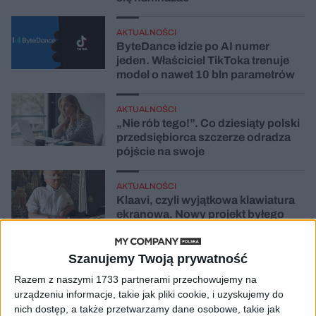
AKTUALNOŚCI
ByteDance idzie po AI numer
jeden. Właściciel TikToka trenuje
model o nawet 10 bln parametrów
AKTUALNOŚCI
„Nie rób tego!”. Co dziesiąty polski
przedsiębiorca szczerze odradza
pójście na swoje
AKTUALNOŚCI
Klaavi, czyli wyjątkowa klawiatura
ekranowa. Nowy projekt byłego
wiceministra
Szanujemy Twoją prywatność
STARTUPY
Od pomysłu do gotowej strony
Razem z naszymi 1733 partnerami przechowujemy na
sprzedażowej w pięć minut. Rusza
urządzeniu informacje, takie jak pliki cookie, i uzyskujemy do
PAGEnza – polski kreator landing
nich dostęp, a także przetwarzamy dane osobowe, takie jak