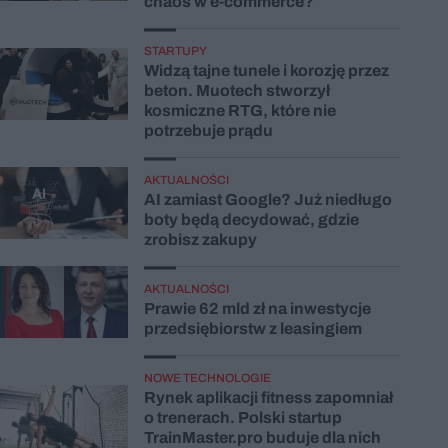
chaos w e-commerce?
STARTUPY
Widzą tajne tunele i korozję przez
beton. Muotech stworzył
kosmiczne RTG, które nie
potrzebuje prądu
AKTUALNOŚCI
AI zamiast Google? Już niedługo
boty będą decydować, gdzie
zrobisz zakupy
AKTUALNOŚCI
Prawie 62 mld zł na inwestycje
przedsiębiorstw z leasingiem
NOWE TECHNOLOGIE
Rynek aplikacji fitness zapomniał
o trenerach. Polski startup
TrainMaster.pro buduje dla nich