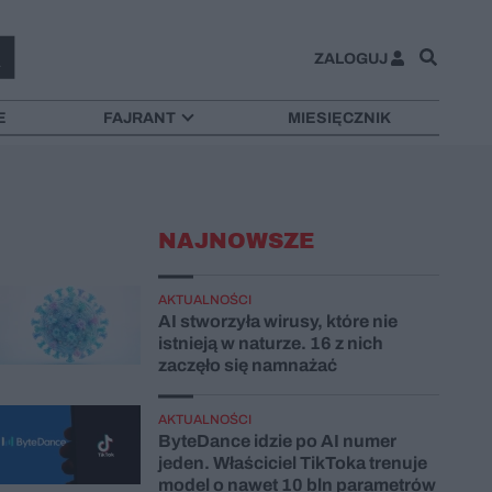
ZALOGUJ
E
FAJRANT
MIESIĘCZNIK
NAJNOWSZE
AKTUALNOŚCI
AI stworzyła wirusy, które nie
istnieją w naturze. 16 z nich
zaczęło się namnażać
AKTUALNOŚCI
ByteDance idzie po AI numer
jeden. Właściciel TikToka trenuje
model o nawet 10 bln parametrów