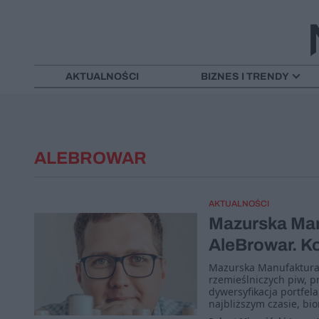
AKTUALNOŚCI
BIZNES I TRENDY
ALEBROWAR
AKTUALNOŚCI
Mazurska Man
AleBrowar. Ko
Mazurska Manufaktura,
rzemieślniczych piw, p
dywersyfikacja portfela
najbliższym czasie, bi