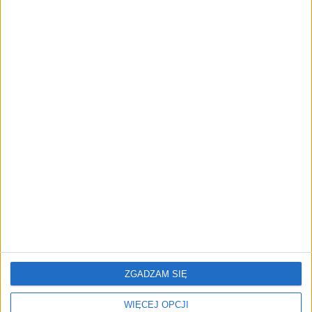
FAJRANT
"Efekt 1670" - jak serial rozpalił
miłość Polaków do sarmatów?
AKTUALNOŚCI
ICEYE pierwszą spółką wspartą
przez fundusz Scaleup Europe
Komisji Europejskiej
REKLAMA
ZGADZAM SIĘ
WIĘCEJ OPCJI