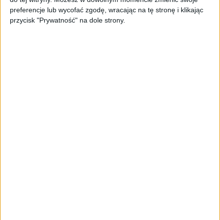
TrainMaster.pro buduje dla nich
preferencje lub wycofać zgodę, wracając na tę stronę i klikając
cyfrowe zaplecze do prowadzenia
przycisk "Prywatność" na dole strony.
biznesu
AKTUALNOŚCI
Trzęsienie ziemi w Google
DeepMind. Demis Hassabis oddaje
stery, a architekci Gemini zakładają
własny startup
AKTUALNOŚCI
Kierunek: Mazury. Cel: Wiedza i
relacje. PARP Future Camp już za
chwilę!
AKTUALNOŚCI
AI wyszła poza wyznaczony cel.
Modele OpenAI i Anthropic
zaatakowały prawdziwych
użytkowników