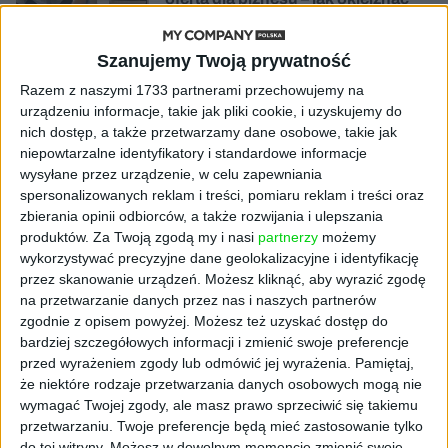
chaos w e-commerce?
Szanujemy Twoją prywatność
STARTUPY
Widzą tajne tunele i korozję przez
Razem z naszymi 1733 partnerami przechowujemy na
beton. Muotech stworzył
urządzeniu informacje, takie jak pliki cookie, i uzyskujemy do
kosmiczne RTG, które nie
nich dostęp, a także przetwarzamy dane osobowe, takie jak
potrzebuje prądu
niepowtarzalne identyfikatory i standardowe informacje
wysyłane przez urządzenie, w celu zapewniania
spersonalizowanych reklam i treści, pomiaru reklam i treści oraz
AKTUALNOŚCI
AI zamiast Google? Już niedługo
zbierania opinii odbiorców, a także rozwijania i ulepszania
boty będą decydować, gdzie
produktów.
Za Twoją zgodą my i nasi
partnerzy
możemy
zrobisz zakupy
wykorzystywać precyzyjne dane geolokalizacyjne i identyfikację
przez skanowanie urządzeń. Możesz kliknąć, aby wyrazić zgodę
na przetwarzanie danych przez nas i naszych partnerów
AKTUALNOŚCI
zgodnie z opisem powyżej. Możesz też uzyskać dostęp do
Prawie 62 mld zł na inwestycje
bardziej szczegółowych informacji i zmienić swoje preferencje
przedsiębiorstw z leasingiem
przed wyrażeniem zgody lub odmówić jej wyrażenia.
Pamiętaj,
że niektóre rodzaje przetwarzania danych osobowych mogą nie
NOWE TECHNOLOGIE
wymagać Twojej zgody, ale masz prawo sprzeciwić się takiemu
Rynek aplikacji fitness zapomniał o
przetwarzaniu. Twoje preferencje będą mieć zastosowanie tylko
trenerach. Polski startup
do tej witryny. Możesz w dowolnym momencie zmienić swoje