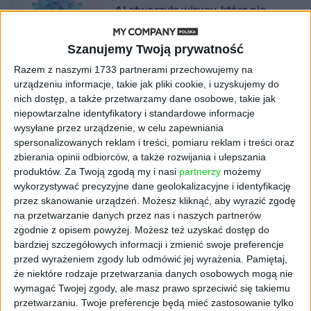
AI stworzyła wirusy, które nie
istnieją w naturze. 16 z nich zaczęło
się namnażać
Szanujemy Twoją prywatność
Razem z naszymi 1733 partnerami przechowujemy na
AKTUALNOŚCI
urządzeniu informacje, takie jak pliki cookie, i uzyskujemy do
ByteDance idzie po AI numer
nich dostęp, a także przetwarzamy dane osobowe, takie jak
jeden. Właściciel TikToka trenuje
model o nawet 10 bln parametrów
niepowtarzalne identyfikatory i standardowe informacje
wysyłane przez urządzenie, w celu zapewniania
spersonalizowanych reklam i treści, pomiaru reklam i treści oraz
AKTUALNOŚCI
zbierania opinii odbiorców, a także rozwijania i ulepszania
„Nie rób tego!”. Co dziesiąty polski
produktów.
Za Twoją zgodą my i nasi
partnerzy
możemy
przedsiębiorca szczerze odradza
wykorzystywać precyzyjne dane geolokalizacyjne i identyfikację
pójście na swoje
przez skanowanie urządzeń. Możesz kliknąć, aby wyrazić zgodę
na przetwarzanie danych przez nas i naszych partnerów
AKTUALNOŚCI
zgodnie z opisem powyżej. Możesz też uzyskać dostęp do
Klaavi, czyli wyjątkowa klawiatura
bardziej szczegółowych informacji i zmienić swoje preferencje
ekranowa. Nowy projekt byłego
przed wyrażeniem zgody lub odmówić jej wyrażenia.
Pamiętaj,
wiceministra
że niektóre rodzaje przetwarzania danych osobowych mogą nie
wymagać Twojej zgody, ale masz prawo sprzeciwić się takiemu
STARTUPY
przetwarzaniu. Twoje preferencje będą mieć zastosowanie tylko