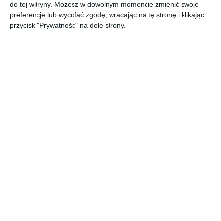
Od pomysłu do gotowej strony
do tej witryny. Możesz w dowolnym momencie zmienić swoje
sprzedażowej w pięć minut. Rusza
preferencje lub wycofać zgodę, wracając na tę stronę i klikając
PAGEnza – polski kreator landing
przycisk "Prywatność" na dole strony.
page’y oparty na AI
AKTUALNOŚCI
Spójna komunikacja po zakupie i
oferta dla biznesu – jak okiełznać
chaos w e-commerce?
STARTUPY
Widzą tajne tunele i korozję przez
beton. Muotech stworzył
kosmiczne RTG, które nie
potrzebuje prądu
AKTUALNOŚCI
AI zamiast Google? Już niedługo
boty będą decydować, gdzie
zrobisz zakupy