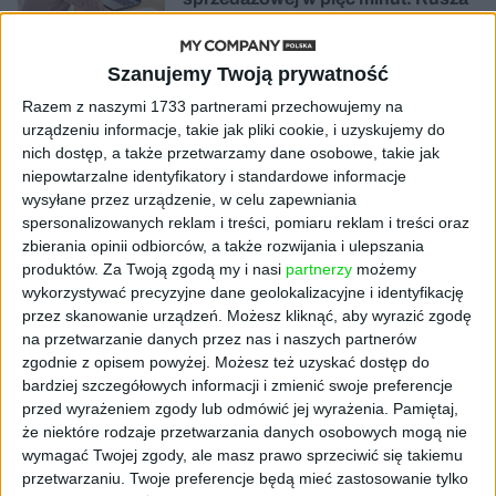
PAGEnza – polski kreator landing
page’y oparty na AI
Szanujemy Twoją prywatność
AKTUALNOŚCI
Razem z naszymi 1733 partnerami przechowujemy na
Spójna komunikacja po zakupie i
urządzeniu informacje, takie jak pliki cookie, i uzyskujemy do
oferta dla biznesu – jak okiełznać
nich dostęp, a także przetwarzamy dane osobowe, takie jak
chaos w e-commerce?
niepowtarzalne identyfikatory i standardowe informacje
wysyłane przez urządzenie, w celu zapewniania
STARTUPY
spersonalizowanych reklam i treści, pomiaru reklam i treści oraz
Widzą tajne tunele i korozję przez
zbierania opinii odbiorców, a także rozwijania i ulepszania
beton. Muotech stworzył
produktów.
Za Twoją zgodą my i nasi
partnerzy
możemy
kosmiczne RTG, które nie
wykorzystywać precyzyjne dane geolokalizacyjne i identyfikację
potrzebuje prądu
przez skanowanie urządzeń. Możesz kliknąć, aby wyrazić zgodę
na przetwarzanie danych przez nas i naszych partnerów
AKTUALNOŚCI
zgodnie z opisem powyżej. Możesz też uzyskać dostęp do
AI zamiast Google? Już niedługo
bardziej szczegółowych informacji i zmienić swoje preferencje
boty będą decydować, gdzie
przed wyrażeniem zgody lub odmówić jej wyrażenia.
Pamiętaj,
zrobisz zakupy
że niektóre rodzaje przetwarzania danych osobowych mogą nie
wymagać Twojej zgody, ale masz prawo sprzeciwić się takiemu
przetwarzaniu. Twoje preferencje będą mieć zastosowanie tylko
AKTUALNOŚCI