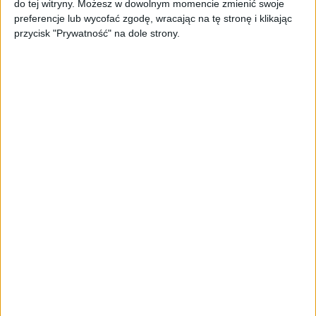
do tej witryny. Możesz w dowolnym momencie zmienić swoje
Prawie 62 mld zł na inwestycje
przedsiębiorstw z leasingiem
preferencje lub wycofać zgodę, wracając na tę stronę i klikając
przycisk "Prywatność" na dole strony.
NOWE TECHNOLOGIE
Rynek aplikacji fitness zapomniał o
trenerach. Polski startup
TrainMaster.pro buduje dla nich
cyfrowe zaplecze do prowadzenia
biznesu
AKTUALNOŚCI
Trzęsienie ziemi w Google
DeepMind. Demis Hassabis oddaje
stery, a architekci Gemini zakładają
własny startup
AKTUALNOŚCI
Kierunek: Mazury. Cel: Wiedza i
relacje. PARP Future Camp już za
chwilę!