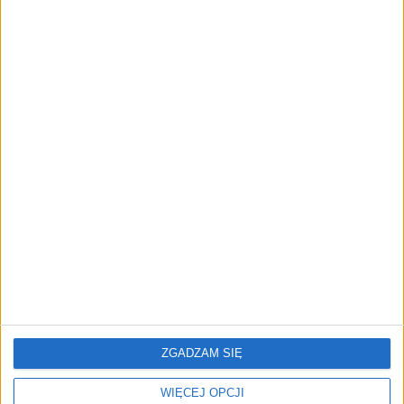
przedsiębiorstw z leasingiem
NOWE TECHNOLOGIE
Rynek aplikacji fitness zapomniał o
trenerach. Polski startup
TrainMaster.pro buduje dla nich
cyfrowe zaplecze do prowadzenia
biznesu
REKLAMA
ZGADZAM SIĘ
WIĘCEJ OPCJI