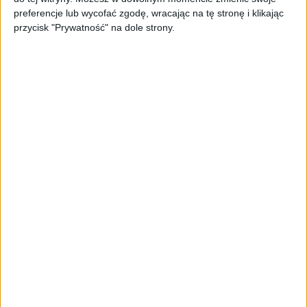
PAGEnza – polski kreator landing
preferencje lub wycofać zgodę, wracając na tę stronę i klikając
page’y oparty na AI
przycisk "Prywatność" na dole strony.
AKTUALNOŚCI
Spójna komunikacja po zakupie i
oferta dla biznesu – jak okiełznać
chaos w e-commerce?
STARTUPY
Widzą tajne tunele i korozję przez
beton. Muotech stworzył
kosmiczne RTG, które nie
potrzebuje prądu
AKTUALNOŚCI
AI zamiast Google? Już niedługo
boty będą decydować, gdzie
zrobisz zakupy
AKTUALNOŚCI
Prawie 62 mld zł na inwestycje