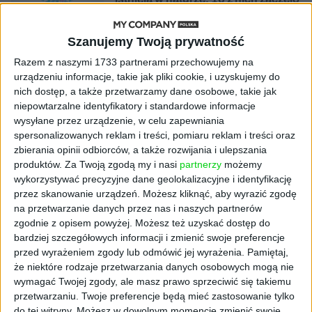
się namnażać
Szanujemy Twoją prywatność
AKTUALNOŚCI
ByteDance idzie po AI numer
Razem z naszymi 1733 partnerami przechowujemy na
jeden. Właściciel TikToka trenuje
urządzeniu informacje, takie jak pliki cookie, i uzyskujemy do
model o nawet 10 bln parametrów
nich dostęp, a także przetwarzamy dane osobowe, takie jak
niepowtarzalne identyfikatory i standardowe informacje
wysyłane przez urządzenie, w celu zapewniania
AKTUALNOŚCI
spersonalizowanych reklam i treści, pomiaru reklam i treści oraz
„Nie rób tego!”. Co dziesiąty polski
zbierania opinii odbiorców, a także rozwijania i ulepszania
przedsiębiorca szczerze odradza
pójście na swoje
produktów.
Za Twoją zgodą my i nasi
partnerzy
możemy
wykorzystywać precyzyjne dane geolokalizacyjne i identyfikację
przez skanowanie urządzeń. Możesz kliknąć, aby wyrazić zgodę
AKTUALNOŚCI
na przetwarzanie danych przez nas i naszych partnerów
Klaavi, czyli wyjątkowa klawiatura
zgodnie z opisem powyżej. Możesz też uzyskać dostęp do
ekranowa. Nowy projekt byłego
bardziej szczegółowych informacji i zmienić swoje preferencje
wiceministra
przed wyrażeniem zgody lub odmówić jej wyrażenia.
Pamiętaj,
że niektóre rodzaje przetwarzania danych osobowych mogą nie
STARTUPY
wymagać Twojej zgody, ale masz prawo sprzeciwić się takiemu
Od pomysłu do gotowej strony
przetwarzaniu. Twoje preferencje będą mieć zastosowanie tylko
sprzedażowej w pięć minut. Rusza
do tej witryny. Możesz w dowolnym momencie zmienić swoje