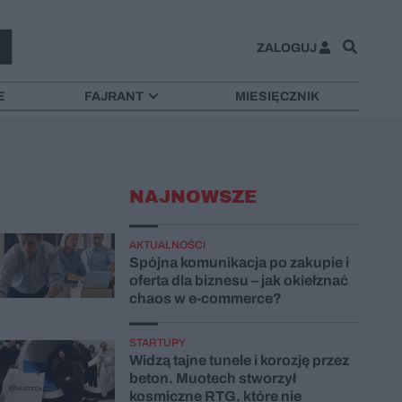
ZALOGUJ
E
FAJRANT
MIESIĘCZNIK
NAJNOWSZE
AKTUALNOŚCI
Spójna komunikacja po zakupie i
oferta dla biznesu – jak okiełznać
chaos w e-commerce?
STARTUPY
Widzą tajne tunele i korozję przez
beton. Muotech stworzył
kosmiczne RTG, które nie