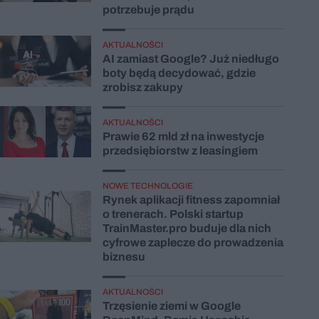
potrzebuje prądu
AKTUALNOŚCI
AI zamiast Google? Już niedługo
boty będą decydować, gdzie
zrobisz zakupy
AKTUALNOŚCI
Prawie 62 mld zł na inwestycje
przedsiębiorstw z leasingiem
NOWE TECHNOLOGIE
Rynek aplikacji fitness zapomniał
o trenerach. Polski startup
TrainMaster.pro buduje dla nich
cyfrowe zaplecze do prowadzenia
biznesu
AKTUALNOŚCI
Trzęsienie ziemi w Google