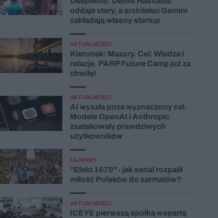
DeepMind. Demis Hassabis
oddaje stery, a architekci Gemini
zakładają własny startup
AKTUALNOŚCI
Kierunek: Mazury. Cel: Wiedza i
relacje. PARP Future Camp już za
chwilę!
AKTUALNOŚCI
AI wyszła poza wyznaczony cel.
Modele OpenAI i Anthropic
zaatakowały prawdziwych
użytkowników
FAJRANT
"Efekt 1670" - jak serial rozpalił
miłość Polaków do sarmatów?
AKTUALNOŚCI
ICEYE pierwszą spółką wspartą