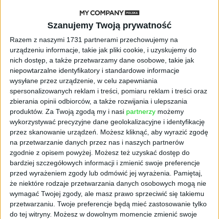
STARTUPY
Szanujemy Twoją prywatność
Widzą tajne tunele i korozję przez
beton. Muotech stworzył
Razem z naszymi 1731 partnerami przechowujemy na
kosmiczne RTG, które nie
urządzeniu informacje, takie jak pliki cookie, i uzyskujemy do
potrzebuje prądu
nich dostęp, a także przetwarzamy dane osobowe, takie jak
niepowtarzalne identyfikatory i standardowe informacje
wysyłane przez urządzenie, w celu zapewniania
AKTUALNOŚCI
AI zamiast Google? Już niedługo
spersonalizowanych reklam i treści, pomiaru reklam i treści oraz
boty będą decydować, gdzie
zbierania opinii odbiorców, a także rozwijania i ulepszania
zrobisz zakupy
produktów.
Za Twoją zgodą my i nasi
partnerzy
możemy
wykorzystywać precyzyjne dane geolokalizacyjne i identyfikację
przez skanowanie urządzeń. Możesz kliknąć, aby wyrazić zgodę
AKTUALNOŚCI
na przetwarzanie danych przez nas i naszych partnerów
Prawie 62 mld zł na inwestycje
zgodnie z opisem powyżej. Możesz też uzyskać dostęp do
przedsiębiorstw z leasingiem
bardziej szczegółowych informacji i zmienić swoje preferencje
przed wyrażeniem zgody lub odmówić jej wyrażenia.
Pamiętaj,
NOWE TECHNOLOGIE
że niektóre rodzaje przetwarzania danych osobowych mogą nie
Rynek aplikacji fitness zapomniał o
wymagać Twojej zgody, ale masz prawo sprzeciwić się takiemu
trenerach. Polski startup
przetwarzaniu. Twoje preferencje będą mieć zastosowanie tylko
TrainMaster.pro buduje dla nich
do tej witryny. Możesz w dowolnym momencie zmienić swoje
cyfrowe zaplecze do prowadzenia