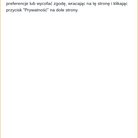
preferencje lub wycofać zgodę, wracając na tę stronę i klikając
biznesu
przycisk "Prywatność" na dole strony.
AKTUALNOŚCI
Trzęsienie ziemi w Google
DeepMind. Demis Hassabis oddaje
stery, a architekci Gemini zakładają
własny startup
AKTUALNOŚCI
Kierunek: Mazury. Cel: Wiedza i
relacje. PARP Future Camp już za
chwilę!
AKTUALNOŚCI
AI wyszła poza wyznaczony cel.
Modele OpenAI i Anthropic
zaatakowały prawdziwych
użytkowników
FAJRANT