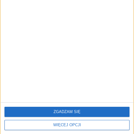
"Efekt 1670" - jak serial rozpalił
miłość Polaków do sarmatów?
AKTUALNOŚCI
ICEYE pierwszą spółką wspartą
przez fundusz Scaleup Europe
Komisji Europejskiej
REKLAMA
ZGADZAM SIĘ
WIĘCEJ OPCJI