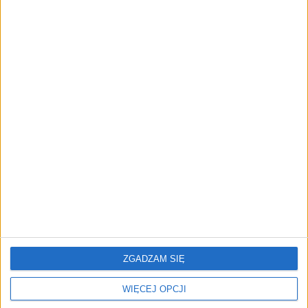
przedsiębiorstw z leasingiem
NOWE TECHNOLOGIE
Rynek aplikacji fitness zapomniał o
trenerach. Polski startup
TrainMaster.pro buduje dla nich
cyfrowe zaplecze do prowadzenia
biznesu
REKLAMA
ZGADZAM SIĘ
WIĘCEJ OPCJI