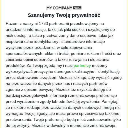
się namnażać
Szanujemy Twoją prywatność
AKTUALNOŚCI
Razem z naszymi 1733 partnerami przechowujemy na
ByteDance idzie po AI numer
urządzeniu informacje, takie jak pliki cookie, i uzyskujemy do
jeden. Właściciel TikToka trenuje
nich dostęp, a także przetwarzamy dane osobowe, takie jak
model o nawet 10 bln parametrów
niepowtarzalne identyfikatory i standardowe informacje
wysyłane przez urządzenie, w celu zapewniania
AKTUALNOŚCI
spersonalizowanych reklam i treści, pomiaru reklam i treści oraz
„Nie rób tego!”. Co dziesiąty polski
zbierania opinii odbiorców, a także rozwijania i ulepszania
przedsiębiorca szczerze odradza
produktów.
Za Twoją zgodą my i nasi
partnerzy
możemy
pójście na swoje
wykorzystywać precyzyjne dane geolokalizacyjne i identyfikację
przez skanowanie urządzeń. Możesz kliknąć, aby wyrazić zgodę
AKTUALNOŚCI
na przetwarzanie danych przez nas i naszych partnerów
Klaavi, czyli wyjątkowa klawiatura
zgodnie z opisem powyżej. Możesz też uzyskać dostęp do
ekranowa. Nowy projekt byłego
bardziej szczegółowych informacji i zmienić swoje preferencje
wiceministra
przed wyrażeniem zgody lub odmówić jej wyrażenia.
Pamiętaj,
że niektóre rodzaje przetwarzania danych osobowych mogą nie
STARTUPY
wymagać Twojej zgody, ale masz prawo sprzeciwić się takiemu
Od pomysłu do gotowej strony
przetwarzaniu. Twoje preferencje będą mieć zastosowanie tylko
sprzedażowej w pięć minut. Rusza
do tej witryny. Możesz w dowolnym momencie zmienić swoje