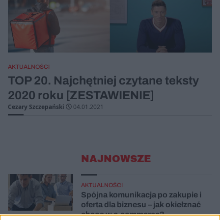
AKTUALNOŚCI
TOP 20. Najchętniej czytane teksty
2020 roku [ZESTAWIENIE]
Cezary Szczepański
04.01.2021
NAJNOWSZE
AKTUALNOŚCI
Spójna komunikacja po zakupie i
oferta dla biznesu – jak okiełznać
chaos w e-commerce?