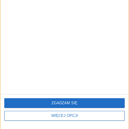
"Efekt 1670" - jak serial rozpalił
miłość Polaków do sarmatów?
AKTUALNOŚCI
ICEYE pierwszą spółką wspartą
przez fundusz Scaleup Europe
Komisji Europejskiej
REKLAMA
ZGADZAM SIĘ
WIĘCEJ OPCJI