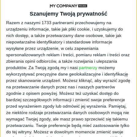
STARTUPY
Szanujemy Twoją prywatność
Widzą tajne tunele i korozję przez
Razem z naszymi 1733 partnerami przechowujemy na
beton. Muotech stworzył
urządzeniu informacje, takie jak pliki cookie, i uzyskujemy do
kosmiczne RTG, które nie
nich dostęp, a także przetwarzamy dane osobowe, takie jak
potrzebuje prądu
niepowtarzalne identyfikatory i standardowe informacje
wysyłane przez urządzenie, w celu zapewniania
AKTUALNOŚCI
spersonalizowanych reklam i treści, pomiaru reklam i treści oraz
AI zamiast Google? Już niedługo
zbierania opinii odbiorców, a także rozwijania i ulepszania
boty będą decydować, gdzie
produktów.
Za Twoją zgodą my i nasi
partnerzy
możemy
zrobisz zakupy
wykorzystywać precyzyjne dane geolokalizacyjne i identyfikację
przez skanowanie urządzeń. Możesz kliknąć, aby wyrazić zgodę
AKTUALNOŚCI
na przetwarzanie danych przez nas i naszych partnerów
Prawie 62 mld zł na inwestycje
zgodnie z opisem powyżej. Możesz też uzyskać dostęp do
przedsiębiorstw z leasingiem
bardziej szczegółowych informacji i zmienić swoje preferencje
przed wyrażeniem zgody lub odmówić jej wyrażenia.
Pamiętaj,
NOWE TECHNOLOGIE
że niektóre rodzaje przetwarzania danych osobowych mogą nie
Rynek aplikacji fitness zapomniał o
wymagać Twojej zgody, ale masz prawo sprzeciwić się takiemu
trenerach. Polski startup
przetwarzaniu. Twoje preferencje będą mieć zastosowanie tylko
TrainMaster.pro buduje dla nich
do tej witryny. Możesz w dowolnym momencie zmienić swoje
cyfrowe zaplecze do prowadzenia