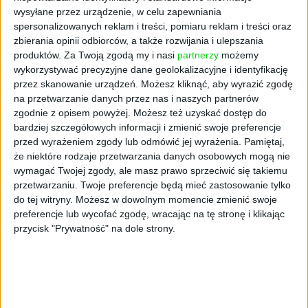
wysyłane przez urządzenie, w celu zapewniania
spersonalizowanych reklam i treści, pomiaru reklam i treści oraz
Płatność jednorazowa. Ceny z VAT.
zbierania opinii odbiorców, a także rozwijania i ulepszania
produktów.
Za Twoją zgodą my i nasi
partnerzy
możemy
Masz pytania? Skontaktuj się z nami!
wykorzystywać precyzyjne dane geolokalizacyjne i identyfikację
przez skanowanie urządzeń. Możesz kliknąć, aby wyrazić zgodę
Biuro Obsługi Klienta
na przetwarzanie danych przez nas i naszych partnerów
(+48) 22 133 53 50
zgodnie z opisem powyżej. Możesz też uzyskać dostęp do
pn.-pt. 9:00-17:00
bardziej szczegółowych informacji i zmienić swoje preferencje
bok@mycompanypolska.pl
przed wyrażeniem zgody lub odmówić jej wyrażenia.
Pamiętaj,
że niektóre rodzaje przetwarzania danych osobowych mogą nie
wymagać Twojej zgody, ale masz prawo sprzeciwić się takiemu
Najczęściej zadawane pytania
przetwarzaniu. Twoje preferencje będą mieć zastosowanie tylko
do tej witryny. Możesz w dowolnym momencie zmienić swoje
preferencje lub wycofać zgodę, wracając na tę stronę i klikając
Od którego numeru kupuję prenumeratę?
przycisk "Prywatność" na dole strony.
Jak korzystać z prenumeraty cyfrowej My
Company Polska?