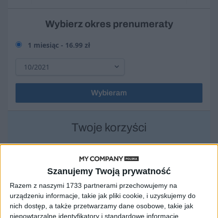
Wybierz okres prenumeraty
1 miesiąc -
16.99 zł
Wybieram
Twoje korzyści
+ wydania miesięcznika My Company Polska w PDF
+ pełny dostęp do portalu MyCompanyPolska.pl
+ archiwum artykułów od początku istnienia naszego
Szanujemy Twoją prywatność
pisma
Razem z naszymi 1733 partnerami przechowujemy na
+ numery miesięcznika w aplikacji iOs i Android
urządzeniu informacje, takie jak pliki cookie, i uzyskujemy do
nich dostęp, a także przetwarzamy dane osobowe, takie jak
niepowtarzalne identyfikatory i standardowe informacje