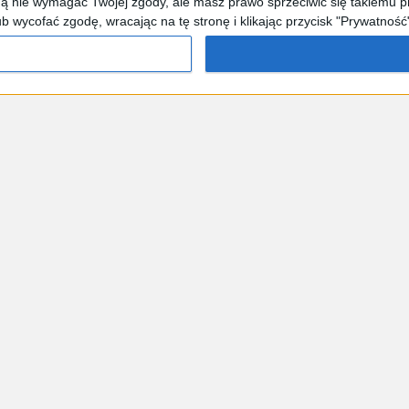
 nie wymagać Twojej zgody, ale masz prawo sprzeciwić się takiemu pr
wycofać zgodę, wracając na tę stronę i klikając przycisk "Prywatność"
ty
Poradniki
Moja firma
Fajrant
Zielona transform
a i współpraca
Redakcja
Regulamin
Polityka prywatności
w
Formularze podatkowe
Wskaźniki i stawki
Marka Godna Z
ia miesięcznika „My Company Polska” w aplikacji mobilnej na Andr