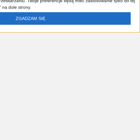
zetwarzaniu. Twoje preferencje będą mieć zastosowanie tylko do tej
 na dole strony.
ZGADZAM SIĘ
acja
Nowe technologie
Tematy
Miesięcznik
Kontakt
aufania
: Marki, którym przedsiębiorcy ufają najbardziej
oid, iPad oraz iPhone