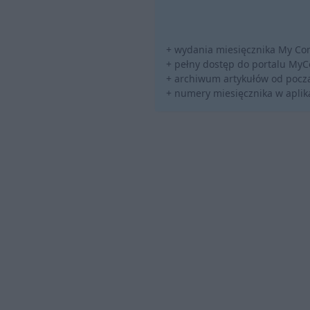
+ wydania miesięcznika My Co
+ pełny dostęp do portalu My
+ archiwum artykułów od począ
+ numery miesięcznika w aplika