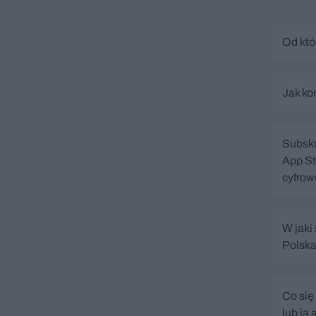
Od któ
Jak ko
Subskr
App St
cyfrow
W jaki
Polska
Co się
lub ją