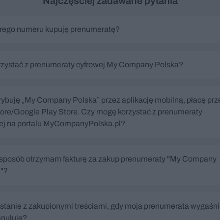
Najczęściej zadawane pytania
rego numeru kupuję prenumeratę?
rzystać z prenumeraty cyfrowej My Company Polska?
ybuję „My Company Polska” przez aplikację mobilną, płacę prz
ore/Google Play Store. Czy mogę korzystać z prenumeraty
ej na portalu MyCompanyPolska.pl?
 sposób otrzymam fakturę za zakup prenumeraty "My Company
"?
 stanie z zakupionymi treściami, gdy moja prenumerata wygaśn
 anuluję?