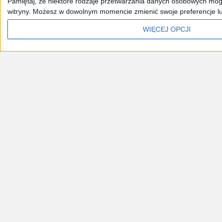
Pamiętaj, że niektóre rodzaje przetwarzania danych osobowych mogą
witryny. Możesz w dowolnym momencie zmienić swoje preferencje lub 
WIĘCEJ OPCJI
Aktualności
Ludzie
Startupy
Rynki
Rapor
Reklam
Narzędzia przedsiębiorcy
Wzory umów i dokumentó
Czytaj swoje e-wydan