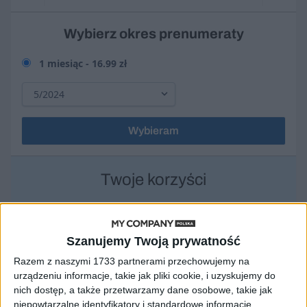
Wybierz okres prenumeraty
1 miesiąc -
16.99 zł
Wybieram
Twoje korzyści
+ wydania miesięcznika My Company Polska w PDF
+ pełny dostęp do portalu MyCompanyPolska.pl
+ archiwum artykułów od początku istnienia naszego
Szanujemy Twoją prywatność
pisma
Razem z naszymi 1733 partnerami przechowujemy na
+ numery miesięcznika w aplikacji iOs i Android
urządzeniu informacje, takie jak pliki cookie, i uzyskujemy do
nich dostęp, a także przetwarzamy dane osobowe, takie jak
niepowtarzalne identyfikatory i standardowe informacje