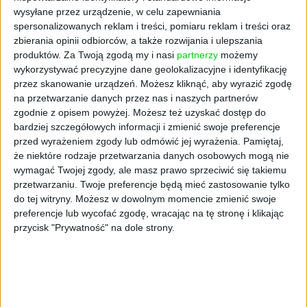
wysyłane przez urządzenie, w celu zapewniania
spersonalizowanych reklam i treści, pomiaru reklam i treści oraz
Płatność jednorazowa. Ceny z VAT.
zbierania opinii odbiorców, a także rozwijania i ulepszania
produktów.
Za Twoją zgodą my i nasi
partnerzy
możemy
Masz pytania? Skontaktuj się z nami!
wykorzystywać precyzyjne dane geolokalizacyjne i identyfikację
przez skanowanie urządzeń. Możesz kliknąć, aby wyrazić zgodę
Biuro Obsługi Klienta
na przetwarzanie danych przez nas i naszych partnerów
(+48) 22 133 53 50
zgodnie z opisem powyżej. Możesz też uzyskać dostęp do
pn.-pt. 9:00-17:00
bardziej szczegółowych informacji i zmienić swoje preferencje
bok@mycompanypolska.pl
przed wyrażeniem zgody lub odmówić jej wyrażenia.
Pamiętaj,
że niektóre rodzaje przetwarzania danych osobowych mogą nie
wymagać Twojej zgody, ale masz prawo sprzeciwić się takiemu
Najczęściej zadawane pytania
przetwarzaniu. Twoje preferencje będą mieć zastosowanie tylko
do tej witryny. Możesz w dowolnym momencie zmienić swoje
preferencje lub wycofać zgodę, wracając na tę stronę i klikając
Od którego numeru kupuję prenumeratę?
przycisk "Prywatność" na dole strony.
Jak korzystać z prenumeraty cyfrowej My
Company Polska?